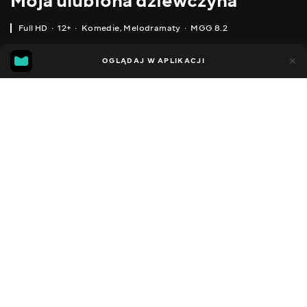
Moja ulubiona dziewczyna
Full HD
12+
Komedie
,
Melodramaty
MGG 8.2
IMDB
MGG
2
0
OGLĄDAJ W APLIKACJI
3.6
8.2
Dodano do ulubionych
UDOSTĘPNIJ
1 godzina 30 min
My Favorite Girlfriend
2022
,
Stany Zjednoczone
Komedie
,
Melodramaty
Facebook
DŹWIĘK
,
Angielski
Polski
Kopiuj link
NAPISY
Polski
DOSTĘPNE
iOS,
Android,
Smart TV,
Konsole,
Odtwarzacz multimedialny