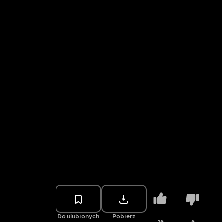
Do ulubionych
Pobierz
16
6