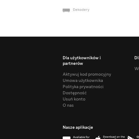
Dekodery
Dla użytkowników i
Dl
partnerów
Ws
Aktywuj kod promocyjny
Umowa użytkownika
Polityka prywatności
Dostępność
Usuń konto
O nas
Nasze aplikacje