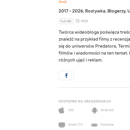
2017 - 2026
,
Rozrywka
,
Blogerzy
,
U
12 min
Full HD
Twórca wideobloga poświęca treści
znaleźć na przykład filmy z recenzj
się do uniwersów Predatora, Term
filmów i wiadomości na ten temat. 
różnych ujęć i reklam.
DOSTĘPNE NA URZĄDZENIACH
iOS
Android
Smart TV
Konsole