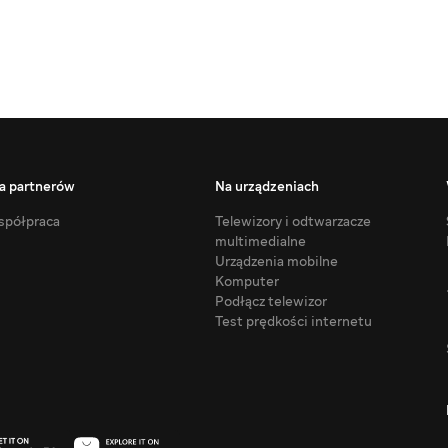
a partnerów
Na urządzeniach
półpraca
Telewizory i odtwarzacze
multimedialne
Urządzenia mobilne
Komputer
Podłącz telewizor
Test prędkości internetu