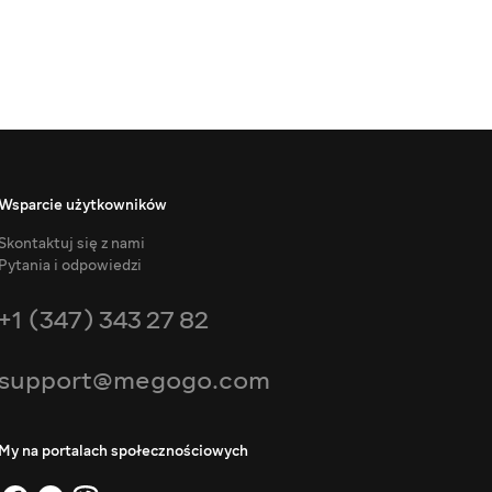
Wsparcie użytkowników
Skontaktuj się z nami
Pytania i odpowiedzi
+1 (347) 343 27 82
support@megogo.com
My na portalach społecznościowych