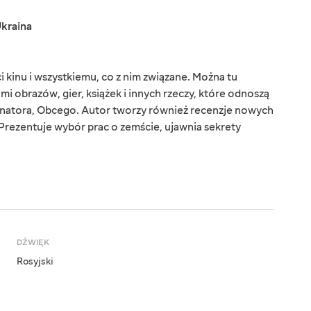
kraina
 kinu i wszystkiemu, co z nim związane. Można tu
ami obrazów, gier, książek i innych rzeczy, które odnoszą
inatora, Obcego. Autor tworzy również recenzje nowych
Prezentuje wybór prac o zemście, ujawnia sekrety
DŹWIĘK
Rosyjski