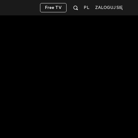
Free TV
PL
ZALOGUJ SIĘ