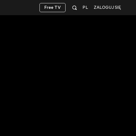
Free TV
PL
ZALOGUJ SIĘ