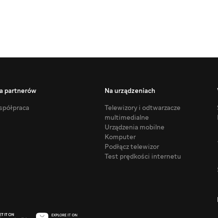
a partnerów
Na urządzeniach
półpraca
Telewizory i odtwarzacze
multimedialne
Urządzenia mobilne
Komputer
Podłącz telewizor
Test prędkości internetu