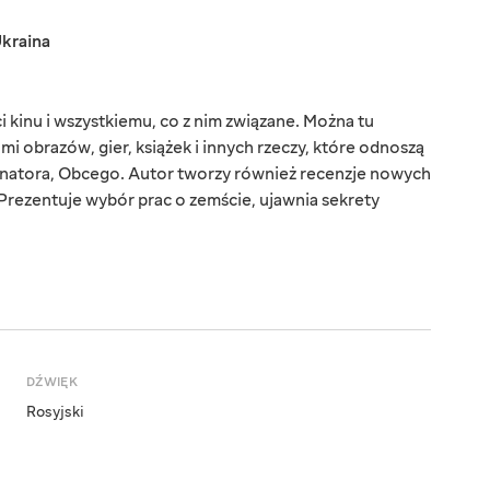
kraina
 kinu i wszystkiemu, co z nim związane. Można tu
ami obrazów, gier, książek i innych rzeczy, które odnoszą
inatora, Obcego. Autor tworzy również recenzje nowych
Prezentuje wybór prac o zemście, ujawnia sekrety
DŹWIĘK
Rosyjski