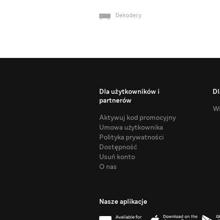
Dekodery
Dla użytkowników i
Dl
partnerów
Ws
Aktywuj kod promocyjny
Umowa użytkownika
Polityka prywatności
Dostępność
Usuń konto
O nas
Nasze aplikacje