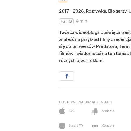
2017 - 2026
,
Rozrywka
,
Blogerzy
,
U
4 min
Full HD
Twórca wideobloga poświęca treści
znaleźć na przykład filmy z recenzj
się do uniwersów Predatora, Term
filmów i wiadomości na ten temat. 
różnych ujęć i reklam.
DOSTĘPNE NA URZĄDZENIACH
iOS
Android
Smart TV
Konsole