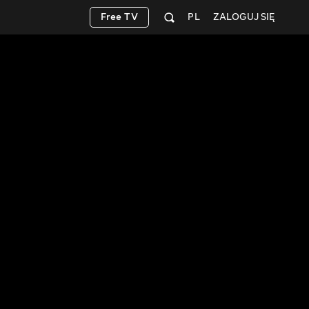
Free TV
PL
ZALOGUJ SIĘ