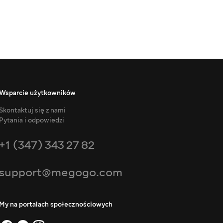
Wsparcie użytkowników
Skontaktuj się z nami
Pytania i odpowiedzi
+1 (347) 343 27 82
support@megogo.com
My na portalach społecznościowych