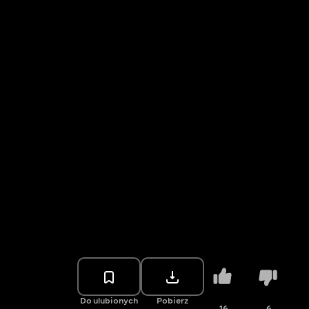
Do ulubionych
Pobierz
16
6