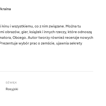
kraina
 kinu i wszystkiemu, co z nim związane. Można tu
ami obrazów, gier, książek i innych rzeczy, które odnoszą
inatora, Obcego. Autor tworzy również recenzje nowych
Prezentuje wybór prac o zemście, ujawnia sekrety
DŹWIĘK
Rosyjski