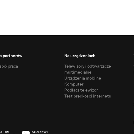
a partnerów
Na urządzeniach
półpraca
Telewizory i odtwarzacze
multimedialne
Urządzenia mobilne
Komputer
Podłącz telewizor
Test prędkości internetu