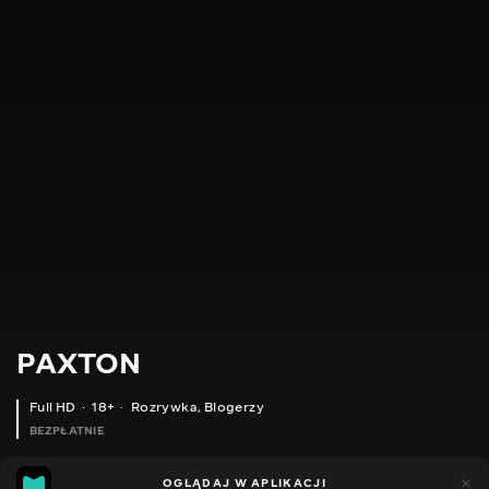
PAXTON
Full HD
18+
Rozrywka
,
Blogerzy
BEZPŁATNIE
16
6
OGLĄDAJ W APLIKACJI