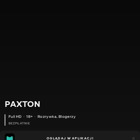
PAXTON
Full HD
18+
Rozrywka
,
Blogerzy
BEZPŁATNIE
16
6
OGLĄDAJ W APLIKACJI