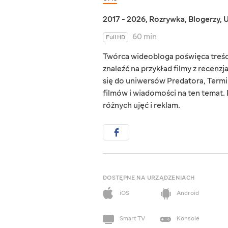
2017 - 2026
,
Rozrywka
,
Blogerzy
,
U
60 min
Full HD
Twórca wideobloga poświęca treści
znaleźć na przykład filmy z recenzj
się do uniwersów Predatora, Term
filmów i wiadomości na ten temat. 
różnych ujęć i reklam.
DOSTĘPNE NA URZĄDZENIACH
iOS
Android
Smart TV
Konsole