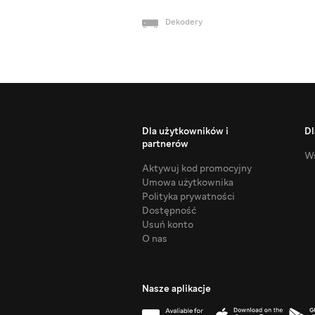
Dekodery
Dla użytkowników i
Dl
partnerów
Ws
Aktywuj kod promocyjny
Umowa użytkownika
Polityka prywatności
Dostępność
Usuń konto
O nas
Nasze aplikacje