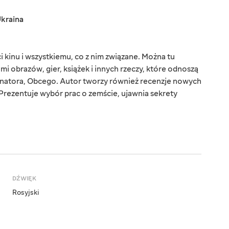
kraina
 kinu i wszystkiemu, co z nim związane. Można tu
ami obrazów, gier, książek i innych rzeczy, które odnoszą
inatora, Obcego. Autor tworzy również recenzje nowych
Prezentuje wybór prac o zemście, ujawnia sekrety
DŹWIĘK
Rosyjski