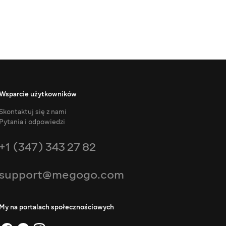
Wsparcie użytkowników
Skontaktuj się z nami
Pytania i odpowiedzi
+1 (347) 343 27 82
support@megogo.com
My na portalach społecznościowych