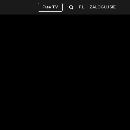
Free TV
PL
ZALOGUJ SIĘ