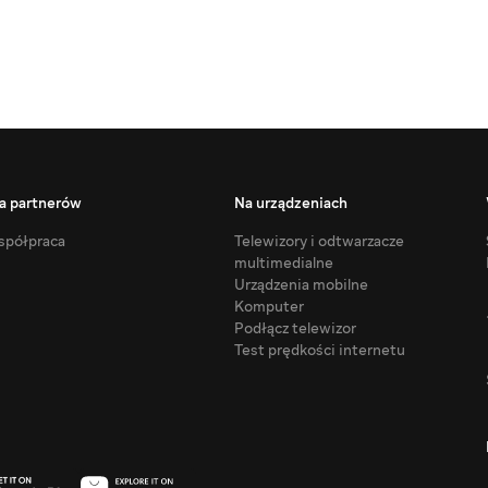
a partnerów
Na urządzeniach
półpraca
Telewizory i odtwarzacze
multimedialne
Urządzenia mobilne
Komputer
Podłącz telewizor
Test prędkości internetu