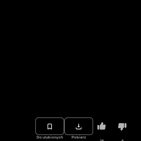
Do ulubionych
Pobierz
16
6