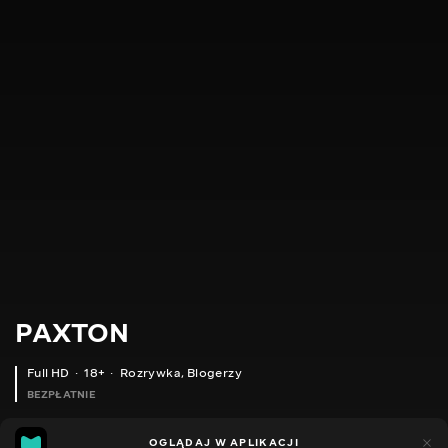
PAXTON
Full HD
18+
Rozrywka
,
Blogerzy
BEZPŁATNIE
16
6
OGLĄDAJ W APLIKACJI