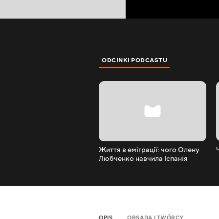
ODCINKI PODCASTU
Життя в еміграції: чого Олену
Любченко навчила Іспанія
OPIS
OBSADA I TWÓRCY