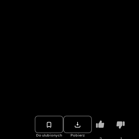
Do ulubionych
Pobierz
2
1