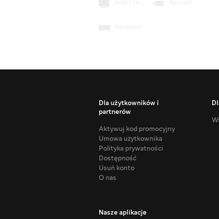
Smart TV
Konsole
Dekodery
Dla użytkowników i
Dl
partnerów
Ws
Aktywuj kod promocyjny
Umowa użytkownika
Polityka prywatności
Dostępność
Usuń konto
O nas
Nasze aplikacje