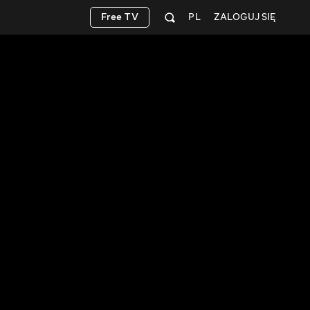
Free TV
PL
ZALOGUJ SIĘ