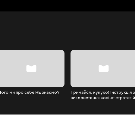
Чого ми про себе НЕ знаємо?
Тримайся, кукухо! Інструкція з
використання копінг-стратегій