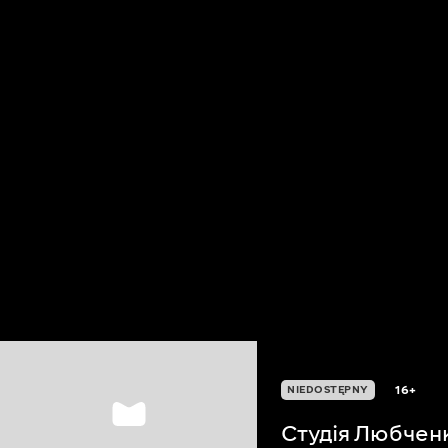
16+
NIEDOSTĘPNY
Студія Любчен