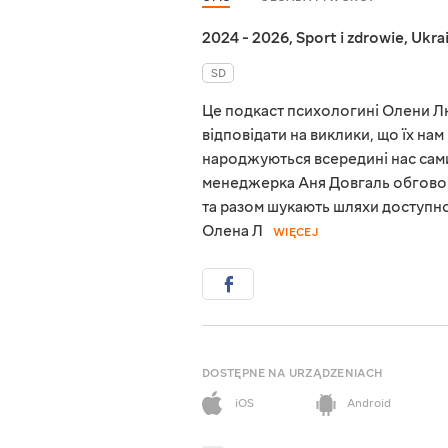
2024 - 2026
,
Sport i zdrowie
,
Ukra
SD
Це подкаст психологині Олени Лю
відповідати на виклики, що їх нам 
народжуються всередині нас сам
менеджерка Аня Довгаль обговор
та разом шукають шляхи доступно
Олена Л
WIĘCEJ
DOSTĘPNE NA URZĄDZENIACH
iOS
Android