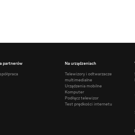
a partnerów
Na urządzeniach
półpraca
Telewizory i odtwarzacze
multimedialne
Urządzenia mobilne
Komputer
Podłącz telewizor
Test prędkości internetu