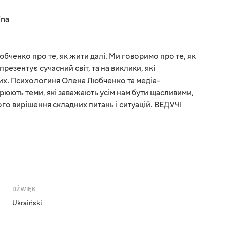
ina
бченко про те, як жити далі. Ми говоримо про те, як
презентує сучасний світ, та на виклики, які
их. Психологиня Олена Любченко та медіа-
юють теми, які заважають усім нам бути щасливими,
го вирішення складних питань і ситуацій. ВЕДУЧІ
DŹWIĘK
Ukraiński