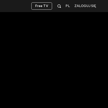
Free TV
PL
ZALOGUJ SIĘ