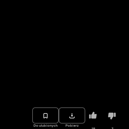
Do ulubionych
Pobierz
18
3