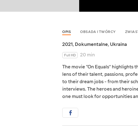
OPIS
OBSADA I TWÓRCY
ZWIAS
2021
,
Dokumentalne
,
Ukraina
20 min
Full HD
The movie “On Equals” highlights t
lens of their talent, passions, profe
to their dream jobs - from their sc
interviews. The heroes and heroine
one must look for opportunities a