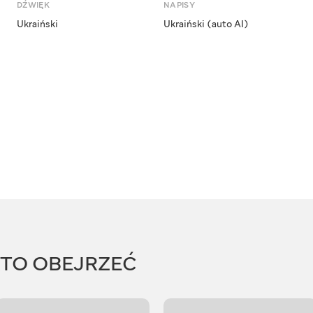
DŹWIĘK
NAPISY
Ukraiński
Ukraiński (auto AI)
RTO OBEJRZEĆ