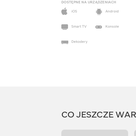
DOSTĘPNE NA URZĄDZENIACH
iOS
Android
Smart TV
Konsole
Dekodery
CO JESZCZE WA