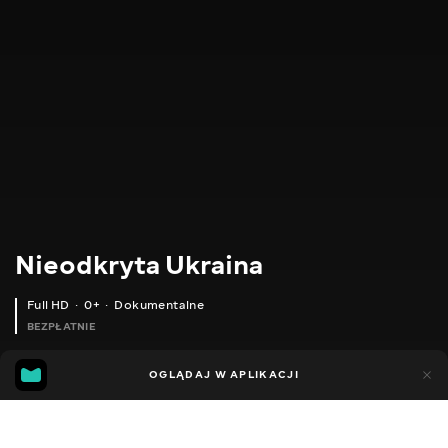
Nieodkryta Ukraina
Full HD
0+
Dokumentalne
BEZPŁATNIE
69
11
OGLĄDAJ W APLIKACJI
Dodano do ulubionych
UDOSTĘPNIJ