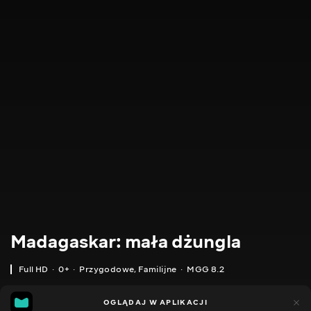
Madagaskar: mała dżungla
Full HD
0+
Przygodowe
,
Familijne
MGG 8.2
IMDB
MGG
30
7
OGLĄDAJ W APLIKACJI
5.9
8.2