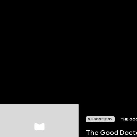
THE GO
NIEDOSTĘPNY
The Good Doct