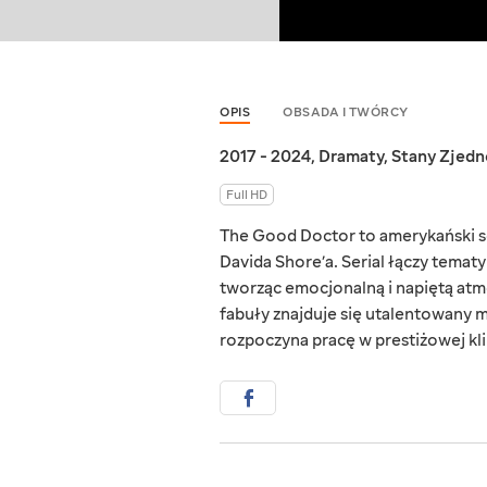
OPIS
OBSADA I TWÓRCY
2017 - 2024
,
Dramaty
,
Stany Zjed
Full HD
The Good Doctor to amerykański se
Davida Shore’a. Serial łączy tema
tworząc emocjonalną i napiętą atm
fabuły znajduje się utalentowany m
rozpoczyna pracę w prestiżowej kl