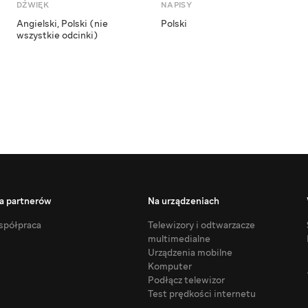
DŹWIĘK
NAPISY
Angielski
,
Polski (nie
Polski
wszystkie odcinki)
a partnerów
Na urządzeniach
półpraca
Telewizory i odtwarzacze
multimedialne
Urządzenia mobilne
Komputer
Podłącz telewizor
Test prędkości internetu