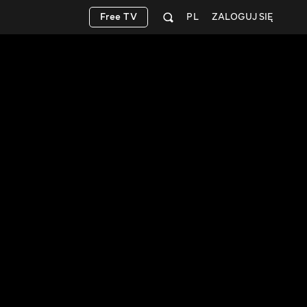
Free TV
PL
ZALOGUJ SIĘ