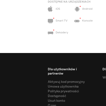
DOSTĘPNE NA URZĄDZENIACH
iOS
Android
Smart TV
Konsole
Dekodery
Dla użytkowników i
Dl
partnerów
Ws
Aktywuj kod promocyjny
Umowa użytkownika
Polityka prywatności
Dostępność
Usuń konto
O nas