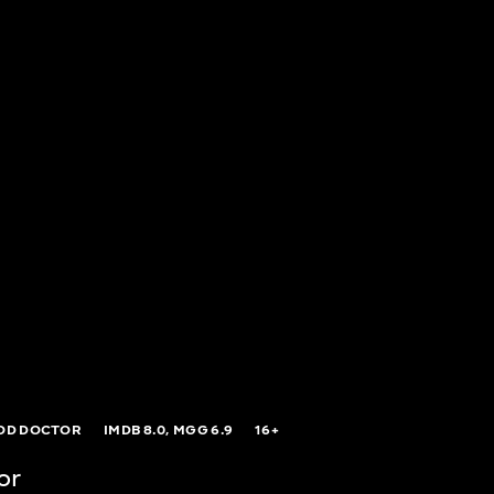
OD DOCTOR
IMDB
8.0,
MGG
6.9
16+
or