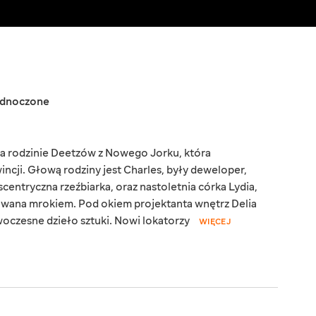
ednoczone
 na rodzinie Deetzów z Nowego Jorku, która
ncji. Głową rodziny jest Charles, były deweloper,
centryczna rzeźbiarka, oraz nastoletnia córka Lydia,
owana mrokiem. Pod okiem projektanta wnętrz Delia
oczesne dzieło sztuki. Nowi lokatorzy
WIĘCEJ