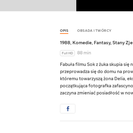
OPIS
OBSADA I TWÓRCY
1988
,
Komedie
,
Fantasy
,
Stany Zj
88 min
Full HD
Fabuła filmu Sok z żuka skupia się
przeprowadza się do domu na prowi
któremu towarzyszą żona Delia, eks
początkująca fotografka zafascyn
zaczyna zmieniać posiadłość w now