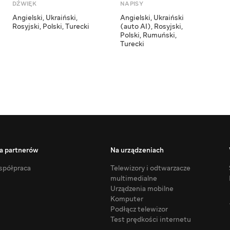
DŹWIĘK
NAPISY
Angielski
,
Ukraiński
,
Angielski
,
Ukraiński
Rosyjski
,
Polski
,
Turecki
(auto AI)
,
Rosyjski
,
Polski
,
Rumuński
,
Turecki
a partnerów
Na urządzeniach
półpraca
Telewizory i odtwarzacze
multimedialne
Urządzenia mobilne
Komputer
Podłącz telewizor
Test prędkości internetu