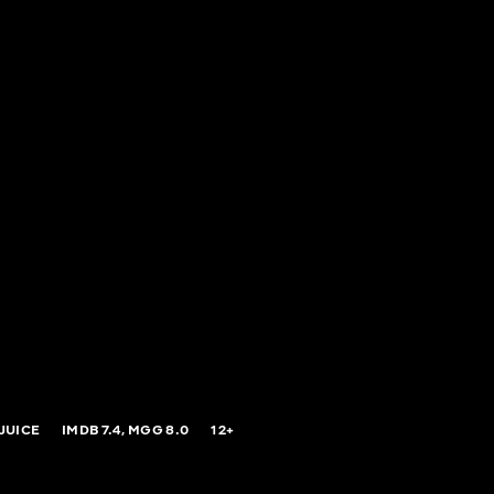
JUICE
IMDB
7.4,
MGG
8.0
12+