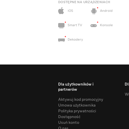
DOSTĘPNE NA URZĄDZENIACH
iOS
Android
Smart TV
Konsole
Dekodery
Dla użytkowników i
Dl
partnerów
Ws
Aktywuj kod promocyjny
Umowa użytkownika
Polityka prywatności
Dostępność
Usuń konto
O nas