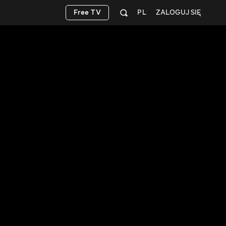
Free TV
PL
ZALOGUJ SIĘ