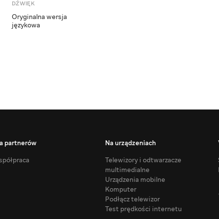
DŹWIĘK
Oryginalna wersja
językowa
a partnerów
Na urządzeniach
półpraca
Telewizory i odtwarzacze
multimedialne
Urządzenia mobilne
Komputer
Podłącz telewizor
Test prędkości internetu