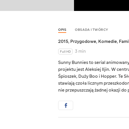
OPIS
OBSADA I TWÓRCY
2015
,
Przygodowe
,
Komedie
,
Fami
3 min
Full HD
Sunny Bunnies to serial animowany
projektu jest Aleksiej Iljin. W cent
Śpioszek, Duży Boo i Hopper. Te S
stawiają czoła licznym przeszkodo
nie przepuszczają żadnej okazji do p