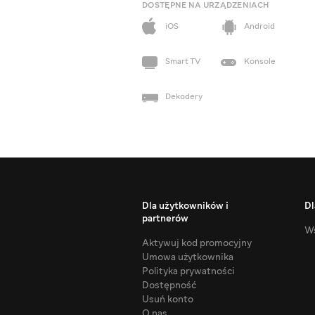
DOSTĘPNE NA URZĄDZENIACH
iOS
Android
Smart TV
Konsole
Dekodery
Dla użytkowników i
Dl
partnerów
Ws
Aktywuj kod promocyjny
Umowa użytkownika
Polityka prywatności
Dostępność
Usuń konto
O nas