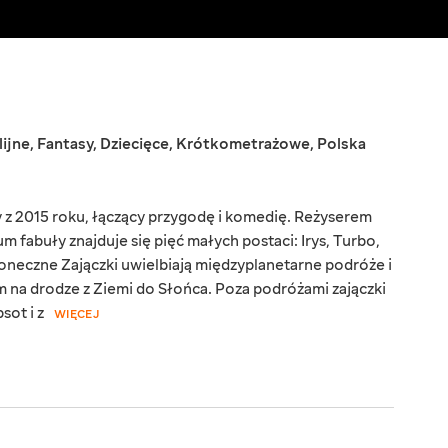
lijne
,
Fantasy
,
Dziecięce
,
Krótkometrażowe
,
Polska
 z 2015 roku, łączący przygodę i komedię. Reżyserem
rum fabuły znajduje się pięć małych postaci: Irys, Turbo,
łoneczne Zajączki uwielbiają międzyplanetarne podróże i
m na drodze z Ziemi do Słońca. Poza podróżami zajączki
sot i z
WIĘCEJ