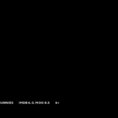
BUNNIES
IMDB
6.0,
MGG
8.5
6+