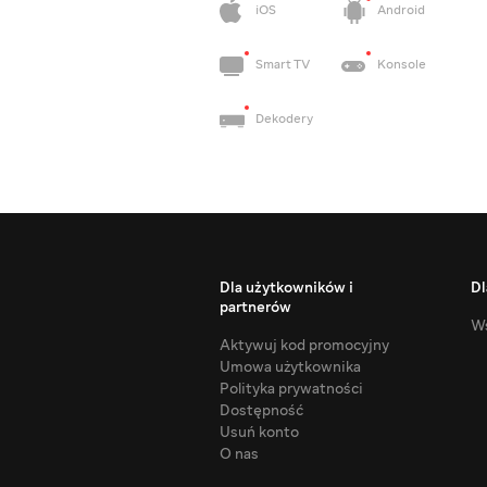
iOS
Android
Smart TV
Konsole
Dekodery
Dla użytkowników i
Dl
partnerów
Ws
Aktywuj kod promocyjny
Umowa użytkownika
Polityka prywatności
Dostępność
Usuń konto
O nas