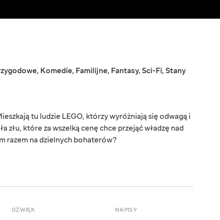
rzygodowe
,
Komedie
,
Familijne
,
Fantasy
,
Sci-Fi
,
Stany
eszkają tu ludzie LEGO, którzy wyróżniają się odwagą i
ła złu, które za wszelką cenę chce przejąć władzę nad
ym razem na dzielnych bohaterów?
DŹWIĘK
NAPISY