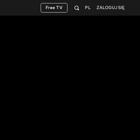
Free TV
PL
ZALOGUJ SIĘ