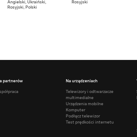
Angielski
,
Ukraiński
,
Rosyjski
Rosyjski
,
Polski
a partnerów
Na urządzeniach
półpraca
Telewizory i odtwarzacze
multimedialne
Urządzenia mobilne
Komputer
Podłącz telewizor
Test prędkości internetu