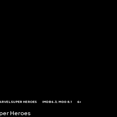
ARVEL SUPER HEROES
IMDB
6.3,
MGG
8.1
6+
per Heroes