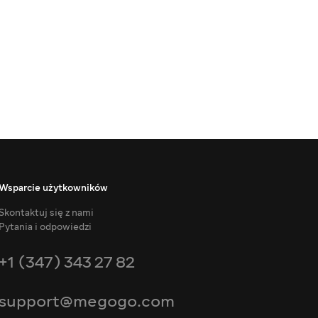
Wsparcie użytkowników
Skontaktuj się z nami
Pytania i odpowiedzi
+1 (347) 343 27 82
support@megogo.com