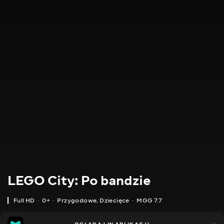
LEGO City: Po bandzie
Full HD
0+
Przygodowe
,
Dziecięce
MGG 7.7
IMDB
MGG