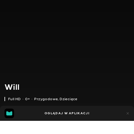
Will
Full HD
0+
Przygodowe
,
Dziecięce
318
317
OGLĄDAJ W APLIKACJI
Dodano do ulubionych
UDOSTĘPNIJ