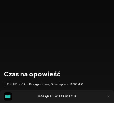
Czas na opowieść
Full HD
0+
Przygodowe
,
Dziecięce
MGG 4.0
MGG
335
200
OGLĄDAJ W APLIKACJI
4.0
Dodano do ulubionych
UDOSTĘPNIJ