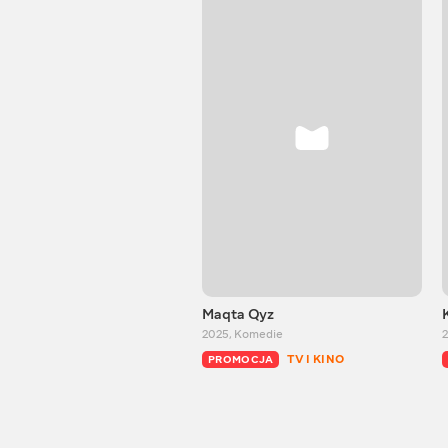
Maqta Qyz
2025
,
Komedie
2
TV I KINO
PROMOCJA