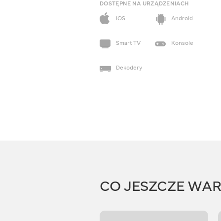
DOSTĘPNE NA URZĄDZENIACH
iOS
Android
Smart TV
Konsole
Dekodery
CO JESZCZE WA