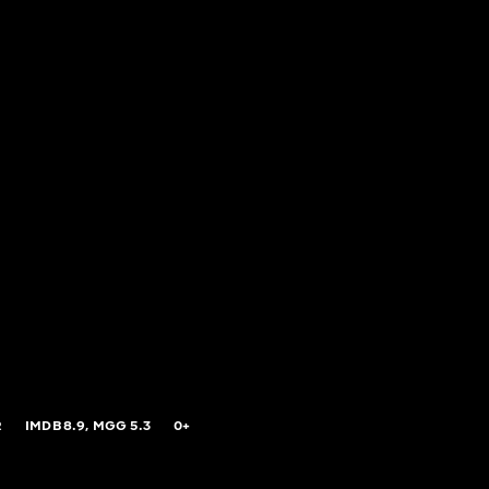
R
IMDB
8.9,
MGG
5.3
0+