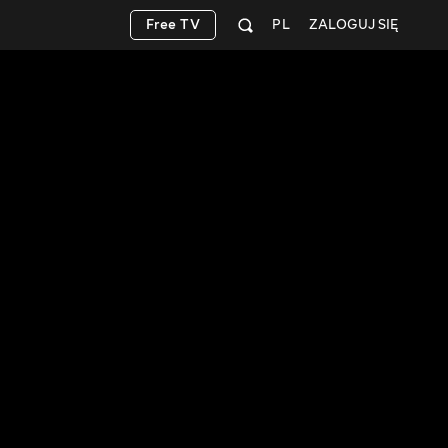
Free TV
PL
ZALOGUJ SIĘ