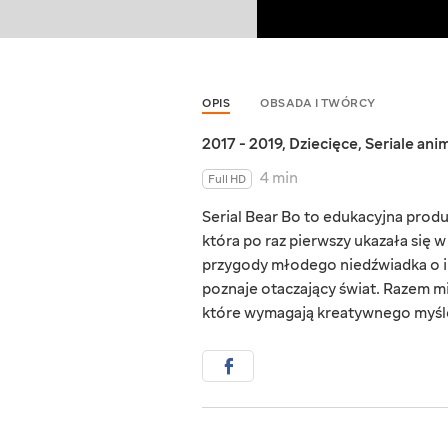
OPIS
OBSADA I TWÓRCY
2017 - 2019
,
Dziecięce
,
Seriale an
4 min
Full HD
Serial Bear Bo to edukacyjna prod
która po raz pierwszy ukazała się 
przygody młodego niedźwiadka o im
poznaje otaczający świat. Razem mi
które wymagają kreatywnego myśl