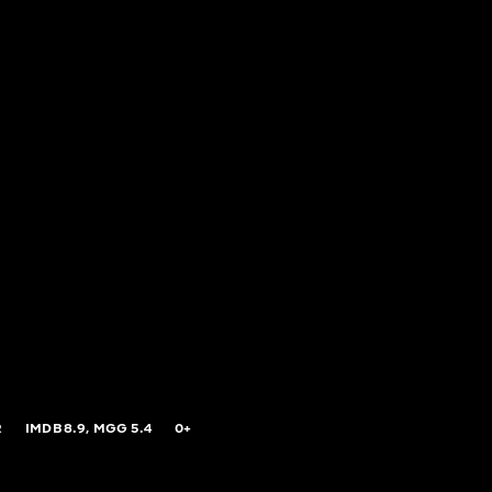
R
IMDB
8.9,
MGG
5.4
0+