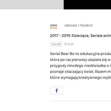
OPIS
OBSADA I TWÓRCY
2017 - 2019
,
Dziecięce
,
Seriale an
5 min
Full HD
Serial Bear Bo to edukacyjna prod
która po raz pierwszy ukazała się 
przygody młodego niedźwiadka o im
poznaje otaczający świat. Razem mi
które wymagają kreatywnego myśl