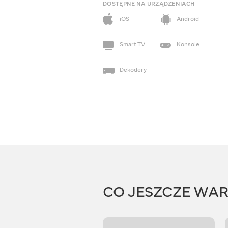
DOSTĘPNE NA URZĄDZENIACH
iOS
Android
Smart TV
Konsole
Dekodery
CO JESZCZE WA