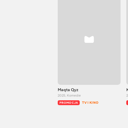
Maqta Qyz
2025
,
Komedie
2
TV I KINO
PROMOCJA