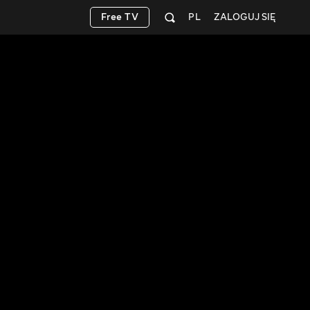
Free TV
PL
ZALOGUJ SIĘ