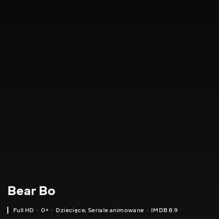
Bear Bo
Full HD
0+
Dziecięce
,
Seriale animowane
IMDB 8.9