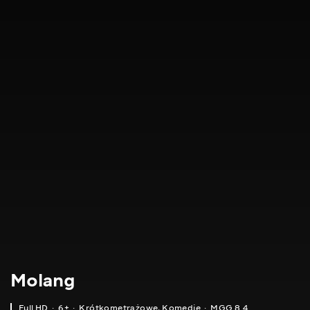
Molang
Full HD
6+
Krótkometrażowe
,
Komedie
MGG 8.4