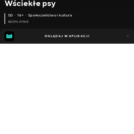
Wściekłe psy
SD
16+
Społeczeństwo i kultura
BEZPŁATNIE
28
7
OGLĄDAJ W APLIKACJI
Dodano do ulubionych
UDOSTĘPNIJ
Odcinki podcastu
Facebook
Kopiuj link
«ОФШОРНІ ЦЕНТРИ» ДЛЯ ІММІГРАНТІВ, БІЛІ ВЕЧІРКИ ДІДДІ, ВБИВСТВО ЛІДЕРА «ХАМАС»
IНТЕРВ’Ю ВУДІ АЛЛЕНА: ЖАРТИ, ОСКАРИ, БЕЙСБОЛ
ТЕНЕТ КРIСТОФЕРА НОЛАНА — ШЕДЕВР ЧИ ПРОВАЛ?
2018 - 2024
,
Ukraina
Społeczeństwo i kultura
DŹWIĘK
Ukraiński