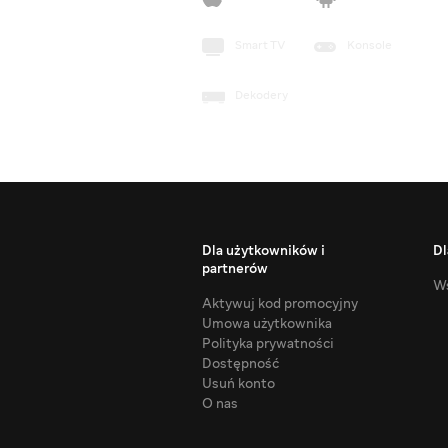
Smart TV
Konsole
Dekodery
Dla użytkowników i
Dl
partnerów
Ws
Aktywuj kod promocyjny
Umowa użytkownika
Polityka prywatności
Dostępność
Usuń konto
O nas