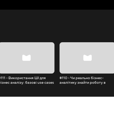
#111 - Використання ШІ для
#110 - Чи реально бізнес-
бізнес аналізу: базові use cases
аналітику знайти роботу в
2026му році