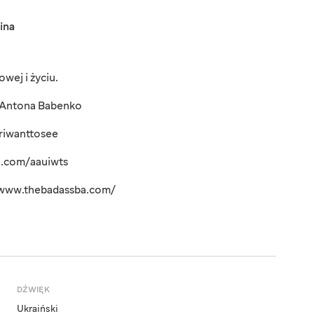
ina
owej i życiu.
 i Antona Babenko
eriwanttosee
n.com/aauiwts
 /www.thebadassba.com/
DŹWIĘK
Ukraiński