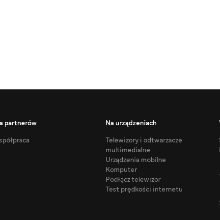
a partnerów
Na urządzeniach
półpraca
Telewizory i odtwarzacze
multimedialne
Urządzenia mobilne
Komputer
Podłącz telewizor
Test prędkości internetu