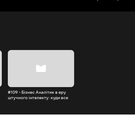
#109 - Бізнес Аналітик в еру
#108 - Керування
штучного інтелекту: куди все
очікуваннями. Усі домови
рухається?
ніхто не зрозумів