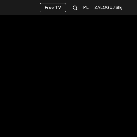
Free TV
PL
ZALOGUJ SIĘ