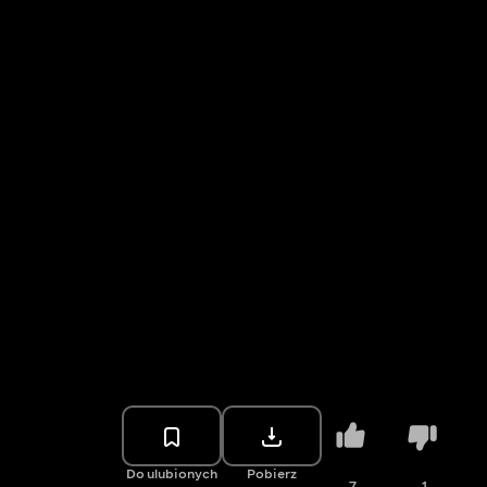
Do ulubionych
Pobierz
7
1