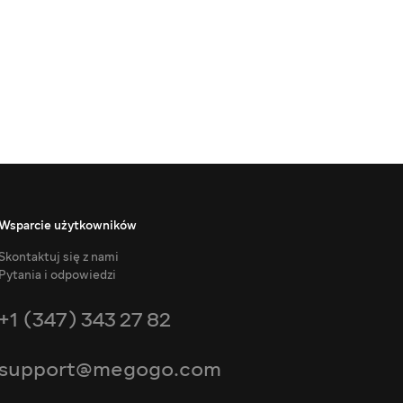
Wsparcie użytkowników
Skontaktuj się z nami
Pytania i odpowiedzi
+1 (347) 343 27 82
support@megogo.com