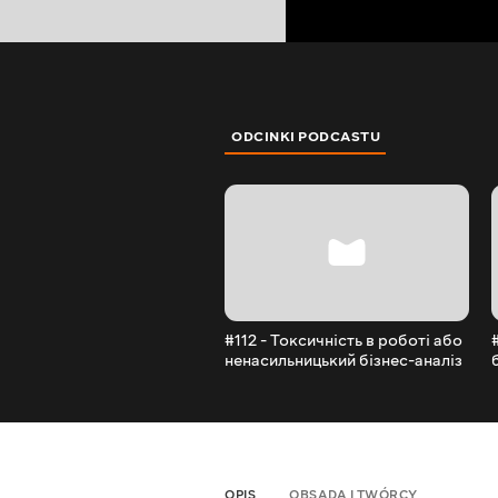
ODCINKI PODCASTU
#112 - Токсичність в роботі або
ненасильницький бізнес-аналіз
feat. Iryna Hurska
OPIS
OBSADA I TWÓRCY