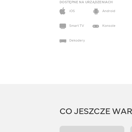
DOSTĘPNE NA URZĄDZENIACH
iOS
Android
Smart TV
Konsole
Dekodery
CO JESZCZE WA