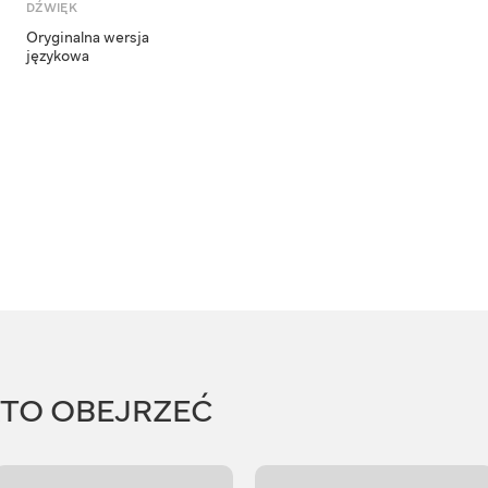
DŹWIĘK
Oryginalna wersja
językowa
RTO OBEJRZEĆ