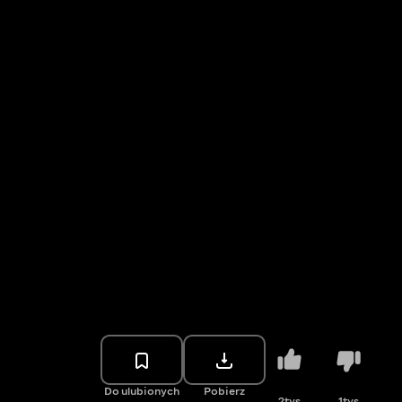
Do ulubionych
Pobierz
2tys.
1tys.