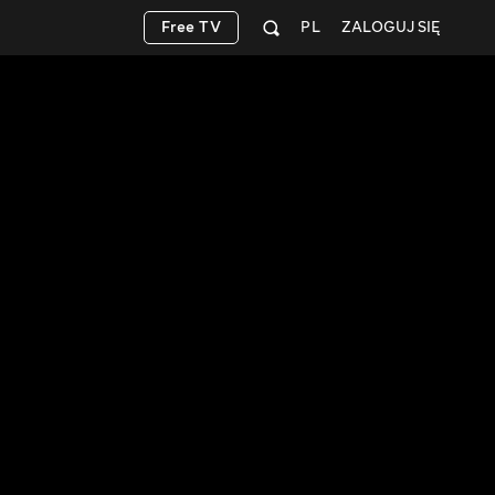
Free TV
PL
ZALOGUJ SIĘ