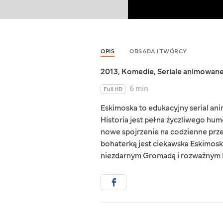
OPIS
OBSADA I TWÓRCY
2013
,
Komedie
,
Seriale animowan
6 min
Full HD
Eskimoska to edukacyjny serial ani
Historia jest pełna życzliwego hu
nowe spojrzenie na codzienne prze
bohaterką jest ciekawska Eskimoska
niezdarnym Gromadą i rozważnym 