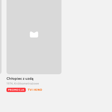
Chłopiec z uzdą
Wrzosowy miód
1974
,
Krótkometrażowe
1974
,
Krótkometrażowe
TV I KINO
TV I KINO
PROMOCJA
PROMOCJA