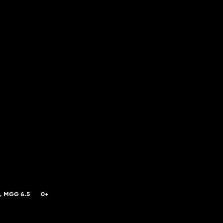
,
MGG
6.5
0+