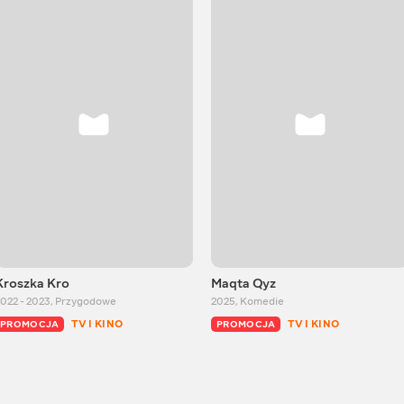
Kroszka Kro
Maqta Qyz
022 - 2023
,
Przygodowe
2025
,
Komedie
TV I KINO
TV I KINO
PROMOCJA
PROMOCJA