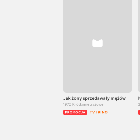
Jak żony sprzedawały mężów
1972
,
Krótkometrażowe
2
TV I KINO
PROMOCJA