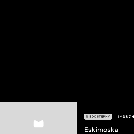
IMDB
7.4
NIEDOSTĘPNY
Eskimoska