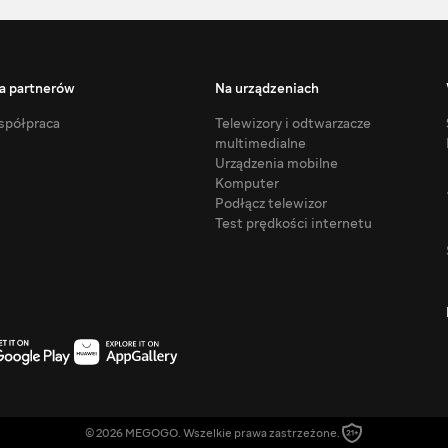
a partnerów
Na urządzeniach
półpraca
Telewizory i odtwarzacze
multimedialne
Urządzenia mobilne
Komputer
Podłącz telewizor
Test prędkości internetu
© 2026 MEGOGO. Wszelkie prawa zastrzeżone.