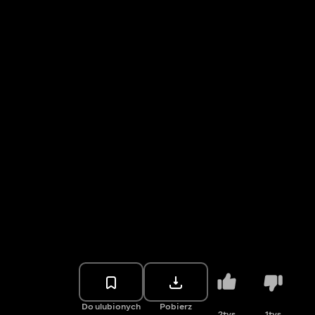
Do ulubionych
Pobierz
2tys.
1tys.