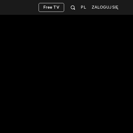
Free TV
PL
ZALOGUJ SIĘ