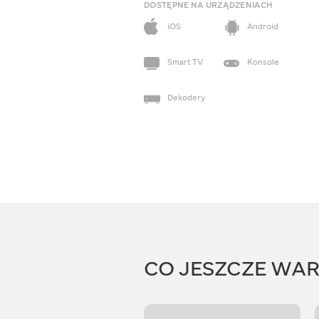
DOSTĘPNE NA URZĄDZENIACH
iOS
Android
Smart TV
Konsole
Dekodery
CO JESZCZE WA