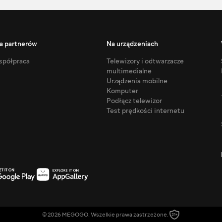
a partnerów
Na urządzeniach
półpraca
Telewizory i odtwarzacze
multimedialne
Urządzenia mobilne
Komputer
Podłącz telewizor
Test prędkości internetu
© 2026 MEGOGO. Wszelkie prawa zastrzeżone.