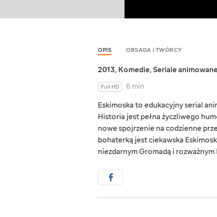
OPIS
OBSADA I TWÓRCY
2013
,
Komedie
,
Seriale animowan
6 min
Full HD
Eskimoska to edukacyjny serial ani
Historia jest pełna życzliwego hu
nowe spojrzenie na codzienne prze
bohaterką jest ciekawska Eskimoska
niezdarnym Gromadą i rozważnym 