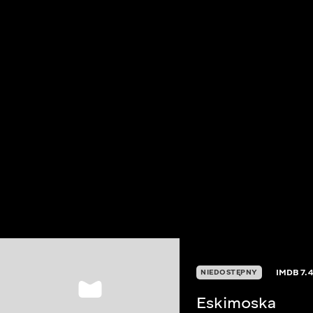
IMDB
7.4
NIEDOSTĘPNY
Eskimoska