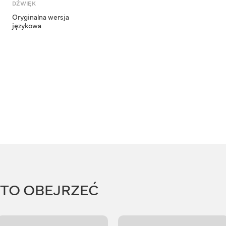
DŹWIĘK
Oryginalna wersja
językowa
RTO OBEJRZEĆ