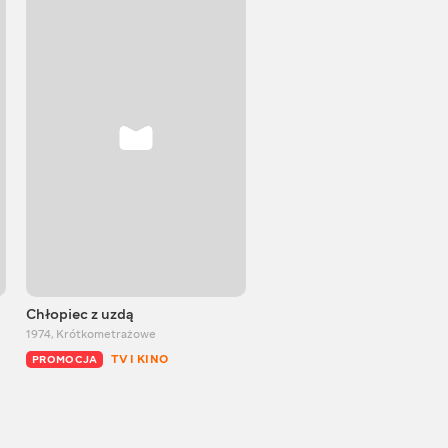
Chłopiec z uzdą
Wrzosowy miód
1974
,
Krótkometrażowe
1974
,
Krótkometrażowe
TV I KINO
TV I KINO
PROMOCJA
PROMOCJA