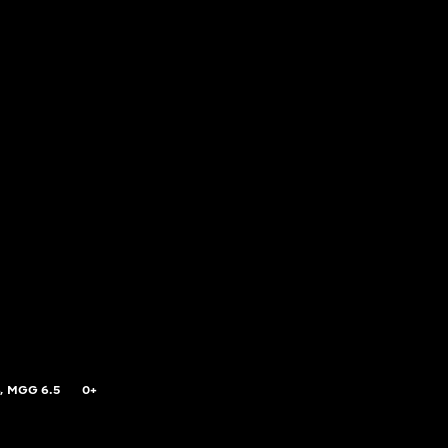
,
MGG
6.5
0+