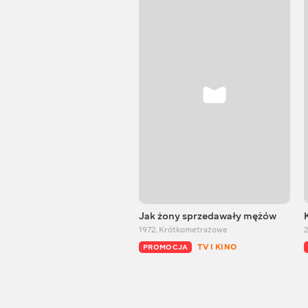
Jak żony sprzedawały mężów
1972
,
Krótkometrażowe
2
TV I KINO
PROMOCJA