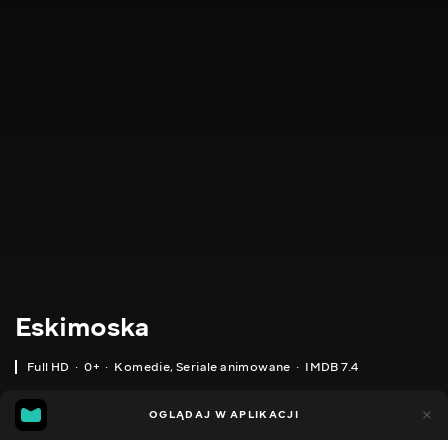
Eskimoska
Full HD
0+
Komedie
,
Seriale animowane
IMDB 7.4
IMDB
MGG
2tys.
OGLĄDAJ W APLIKACJI
1tys.
7.4
6.5