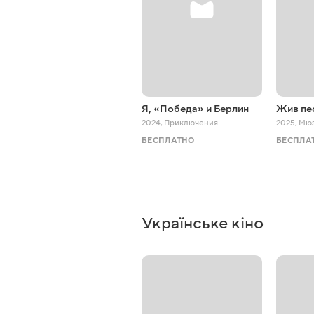
Я, «Победа» и Берлин
Жив пе
2024
,
Приключения
2025
,
Мю
БЕСПЛАТНО
БЕСПЛА
Українське кіно