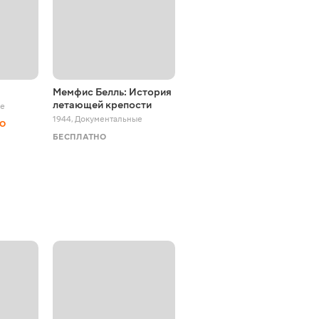
Мемфис Белль: История
Вещдок
летающей крепости
ые
2016 - 2022
,
Документальные
1944
,
Документальные
НО
БЕСПЛАТНО
БЕСПЛАТНО