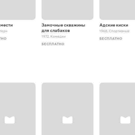
 мести
Замочные скважины
Адские киски
для слабаков
терн
1968
,
Спортивные
1972
,
Комедии
ТНО
БЕСПЛАТНО
БЕСПЛАТНО