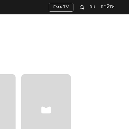
Free TV
RU
ВОЙТИ