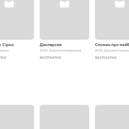
с Сірко
Дисперсия
Спомин про май
зиклы
2020
,
Короткометражные
2023
,
Документальн
ТНО
БЕСПЛАТНО
БЕСПЛАТНО