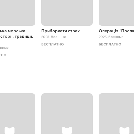
ська морська
Приборкати страх
Операція “Посла
історії, традиції,
2025
,
Военные
2025
,
Военные
БЕСПЛАТНО
БЕСПЛАТНО
нные
ТНО