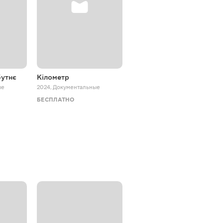
бутнє
Кілометр
Королеви радості
ые
2024
,
Документальные
2026
,
Документальные
БЕСПЛАТНО
БЕСПЛАТНО