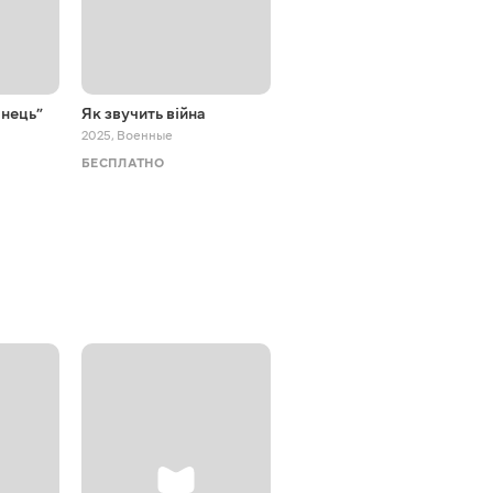
нець”
Як звучить війна
Готові до спротиву
2025
,
Военные
2025
,
Военные
БЕСПЛАТНО
БЕСПЛАТНО