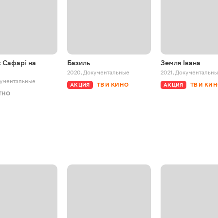
 Сафарі на
Базиль
Земля Івана
2020
,
Документальные
2021
,
Документальн
ументальные
ТВ И КИНО
ТВ И КИ
АКЦИЯ
АКЦИЯ
ТНО