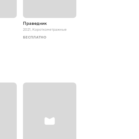
Праведник
Жив пес Сірко
2021
,
Короткометражные
2025
,
Мюзиклы
БЕСПЛАТНО
БЕСПЛАТНО