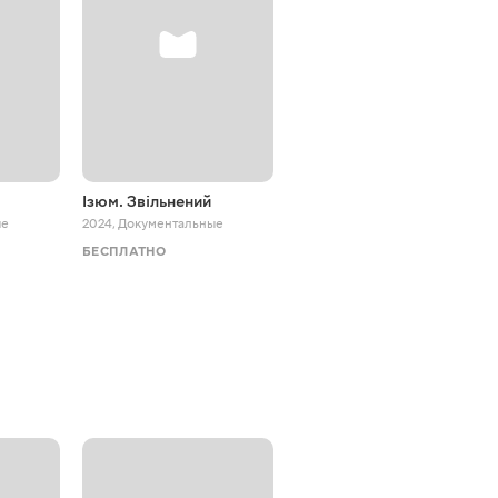
Ізюм. Звільнений
Плут
ые
2024
,
Документальные
2021
,
Детективы
БЕСПЛАТНО
ТВ И КИНО
АКЦИЯ