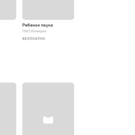
Ребенок паука
Самый психованный
караван на Западе
1967
,
Комедии
1976
,
Вестерн
БЕСПЛАТНО
БЕСПЛАТНО