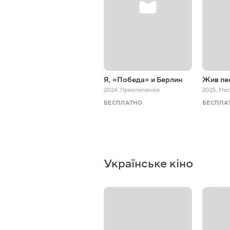
Я, «Победа» и Берлин
Жив пе
2024
,
Приключения
2025
,
Мю
БЕСПЛАТНО
БЕСПЛА
Українське кіно