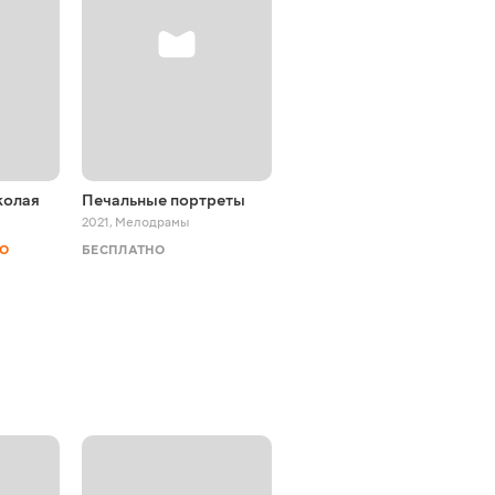
колая
Печальные портреты
Обними меня
2021
,
Мелодрамы
2020
,
Короткометражные
НО
БЕСПЛАТНО
ТВ И КИНО
АКЦИЯ