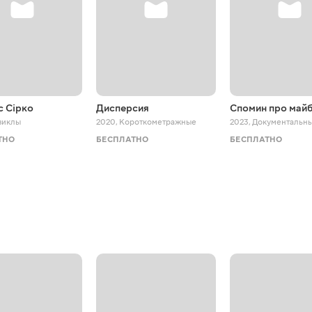
с Сірко
Дисперсия
Спомин про май
зиклы
2020
,
Короткометражные
2023
,
Документальн
ТНО
БЕСПЛАТНО
БЕСПЛАТНО