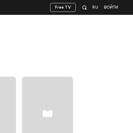
Free TV
RU
ВОЙТИ