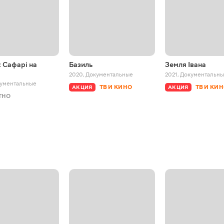
 Сафарі на
Базиль
Земля Івана
2020
,
Документальные
2021
,
Документальн
ументальные
ТВ И КИНО
ТВ И КИ
АКЦИЯ
АКЦИЯ
ТНО