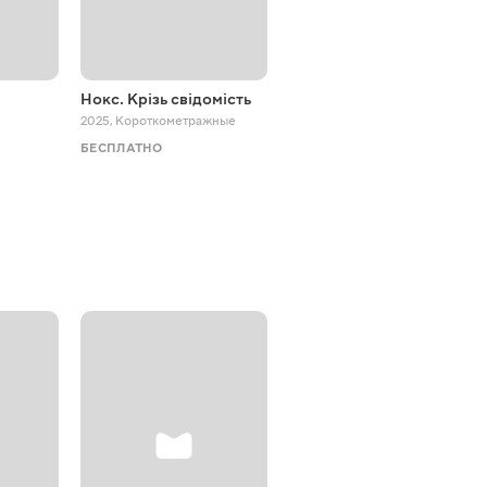
Нокс. Крізь свідомість
Лучшие друзья или нет?
2025
,
Короткометражные
2023 - 2024
,
Приключения
БЕСПЛАТНО
БЕСПЛАТНО