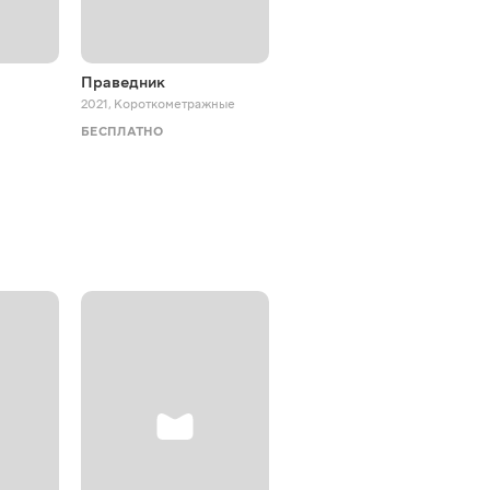
Праведник
Жив пес Сірко
2021
,
Короткометражные
2025
,
Мюзиклы
БЕСПЛАТНО
БЕСПЛАТНО