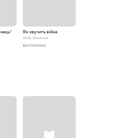
нець”
Як звучить війна
Готові до спротиву
2025
,
Военные
2025
,
Военные
БЕСПЛАТНО
БЕСПЛАТНО