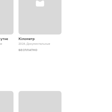
бутнє
Кілометр
Королеви радості
ые
2024
,
Документальные
2026
,
Документальные
БЕСПЛАТНО
БЕСПЛАТНО