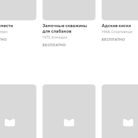
 мести
Замочные скважины
Адские киски
для слабаков
терн
1968
,
Спортивные
1972
,
Комедии
ТНО
БЕСПЛАТНО
БЕСПЛАТНО