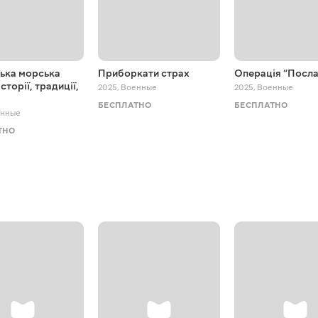
ська морська
Приборкати страх
Операція “Посла
історії, традиції,
2025
,
Военные
2025
,
Военные
БЕСПЛАТНО
БЕСПЛАТНО
нные
ТНО