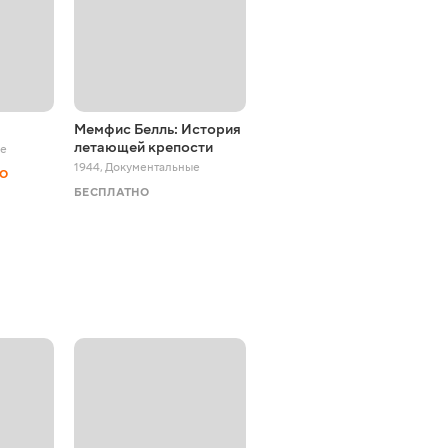
Мемфис Белль: История
Вещдок
летающей крепости
ые
2016 - 2022
,
Документальные
1944
,
Документальные
НО
БЕСПЛАТНО
БЕСПЛАТНО