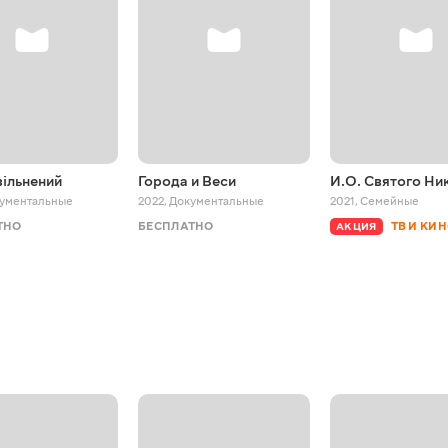
вільнений
Города и Веси
И.О. Святого Ни
ументальные
2022
,
Документальные
2021
,
Семейные
ТНО
БЕСПЛАТНО
ТВ И КИ
АКЦИЯ