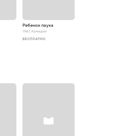
Ребенок паука
Самый психованный
караван на Западе
1967
,
Комедии
1976
,
Вестерн
БЕСПЛАТНО
БЕСПЛАТНО