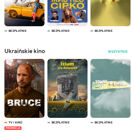
BEZPŁATNIE
BEZPŁATNIE
BEZPŁATNIE
Ukraińskie kino
WSZYSTKIE
TV I KINO
BEZPŁATNIE
BEZPŁATNIE
PROMOCJA