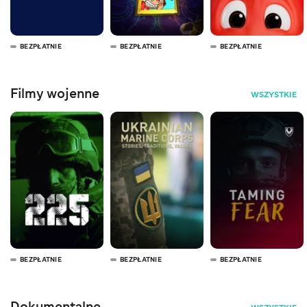
BEZPŁATNIE
BEZPŁATNIE
BEZPŁATNIE
Filmy wojenne
WSZYSTKIE
BEZPŁATNIE
BEZPŁATNIE
BEZPŁATNIE