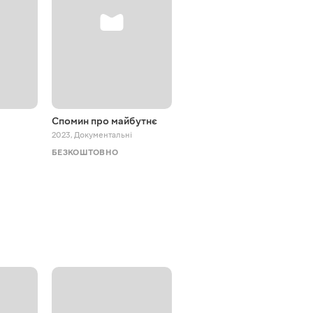
Спомин про майбутнє
Битва за світло
2023
,
Документальні
2024
,
Документальні
БЕЗКОШТОВНО
БЕЗКОШТОВНО