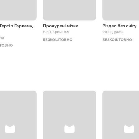
Ґерті з Гарлему,
Прокурені мізки
Різдво без снігу
1938
,
Кримінал
1980
,
Драми
ми
БЕЗКОШТОВНО
БЕЗКОШТОВНО
ТОВНО