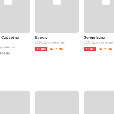
 Сафарі на
Базиль
Земля Івана
2020
,
Документальні
2021
,
Документальні
ументальні
ТБ І КІНО
ТБ І КІНО
АКЦІЯ
АКЦІЯ
ТОВНО