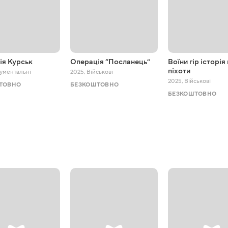
ія Курськ
Операція “Посланець”
Воїни гір історія
піхоти
ументальні
2025
,
Військові
2025
,
Військові
ТОВНО
БЕЗКОШТОВНО
БЕЗКОШТОВНО