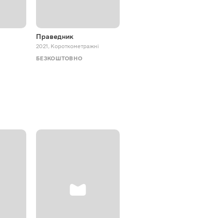
Праведник
Жив пес Сірко
2021
,
Короткометражні
2025
,
Мюзикли
БЕЗКОШТОВНО
БЕЗКОШТОВНО