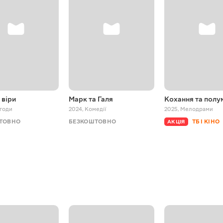
 віри
Марк та Галя
Кохання та полум
годи
2024
,
Комедії
2025
,
Мелодрами
ТОВНО
БЕЗКОШТОВНО
ТБ І КІНО
АКЦІЯ