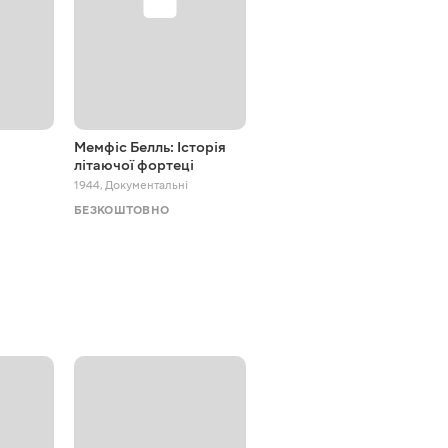
Мемфіс Белль: Історія
Речдок
літаючої фортеці
2016 - 2022
,
Документальні
1944
,
Документальні
БЕЗКОШТОВНО
БЕЗКОШТОВНО