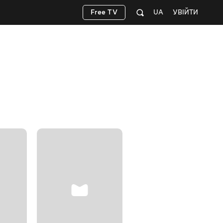
Free TV
UA
УВІЙТИ