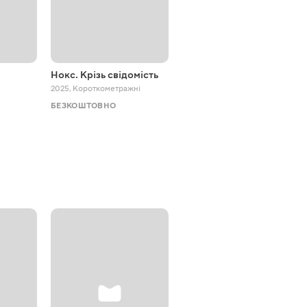
Нокс. Крізь свідомість
Найкращі друзі чи ні?
2025
,
Короткометражні
2023 - 2024
,
Пригоди
БЕЗКОШТОВНО
БЕЗКОШТОВНО