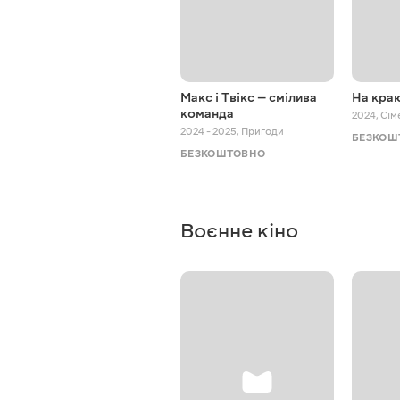
Макс і Твікс — смілива
На краю
команда
2024
,
Сім
2024 - 2025
,
Пригоди
БЕЗКОШ
БЕЗКОШТОВНО
Воєнне кіно