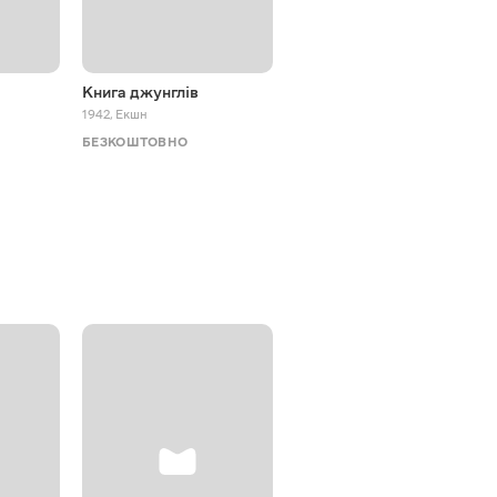
Книга джунглів
Пригоди Аліси в Країні
чудес
1942
,
Екшн
1972
,
Пригоди
БЕЗКОШТОВНО
БЕЗКОШТОВНО