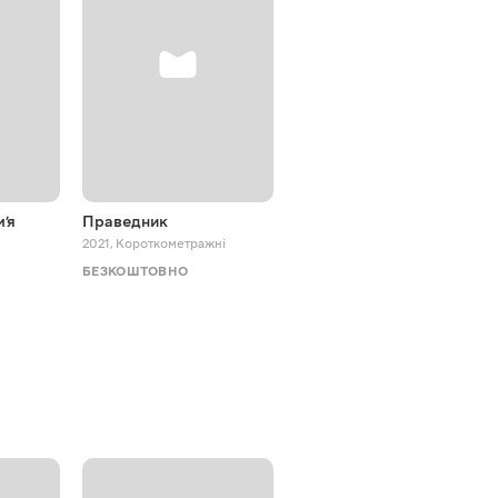
’я
Праведник
Майстер Справи
2021
,
Короткометражні
2022
,
Документальні
БЕЗКОШТОВНО
БЕЗКОШТОВНО