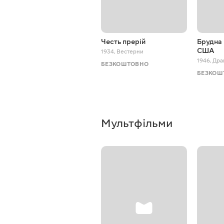
Честь прерій
Брудна 
США
1934
,
Вестерни
1946
,
Дра
БЕЗКОШТОВНО
БЕЗКОШ
Мультфільми