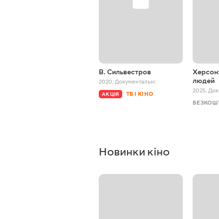
В. Сильвестров
Херсон:
людей
2020
,
Документальні
2025
,
Док
ТБ І КІНО
АКЦІЯ
БЕЗКОШ
Новинки кіно