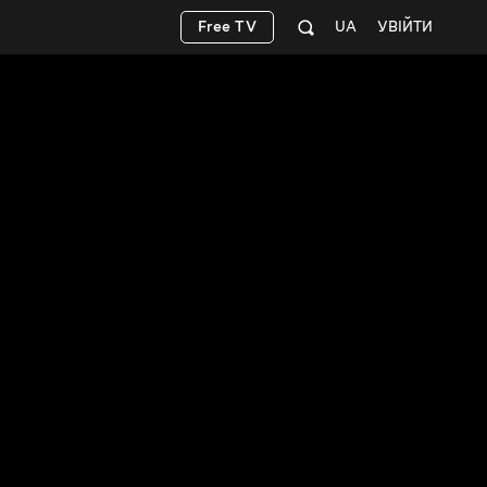
Free TV
UA
УВІЙТИ