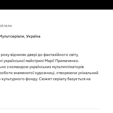
ЕЙЛЕРИ
Мультсеріали
,
Україна
року відчиняє двері до фантазійного світу,
і української майстрині Марії Примаченко.
но з командою українських мультиплікаторів
 роботи знаменитої художниці, створюючи унікальний
о культурного фонду. Сюжет серіалу базується на