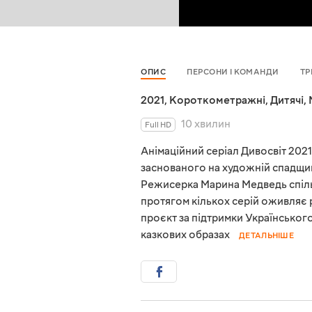
ОПИС
ПЕРСОНИ І КОМАНДИ
ТР
2021
,
Короткометражні
,
Дитячі
,
10 хвилин
Full HD
Анімаційний серіал Дивосвіт 2021 
заснованого на художній спадщин
Режисерка Марина Медведь спіль
протягом кількох серій оживляє
проєкт за підтримки Українськог
казкових образах
ДЕТАЛЬНІШЕ