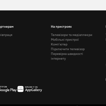
артнерам
На пристроях
івпраця
Телевізори та медіаплеєри
Мобільні пристрої
Комп'ютер
Підключити телевізор
Перевірка швидкості
інтернету