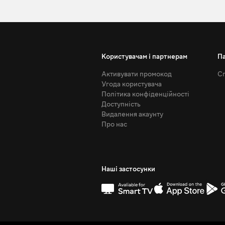
Користувачам і партнерам
П
Активувати промокод
Сп
Угода користувача
Політика конфіденційності
Доступність
Видалення акаунту
Про нас
Наші застосунки