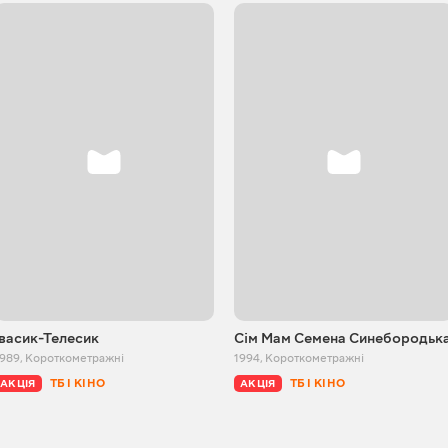
Івасик-Телесик
Сім Мам Семена Синебородьк
1989
,
Короткометражні
1994
,
Короткометражні
ТБ І КІНО
ТБ І КІНО
АКЦІЯ
АКЦІЯ