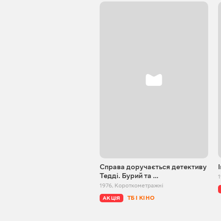
Справа доручається детективу
Тедді. Бурий та …
1976
,
Короткометражні
ТБ І КІНО
АКЦІЯ