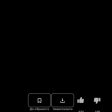
До обраного
Завантажити
534
148