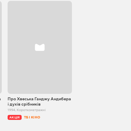
а
Про Хвеська Ганджу Андибера
Лежень
і духів срібників
2013
,
Короткометражні
1994
,
Короткометражні
ТБ І КІНО
АКЦІЯ
ТБ І КІНО
АКЦІЯ