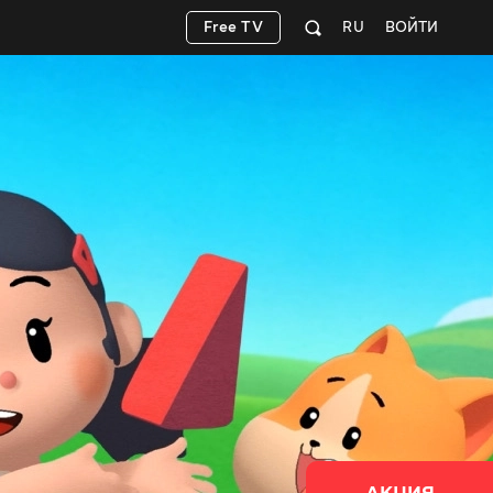
Free TV
RU
ВОЙТИ