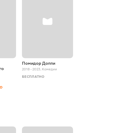
Помидор Доппи
На краю світів
го
2018 - 2023
,
Комедии
2024
,
Семейные
БЕСПЛАТНО
БЕСПЛАТНО
НО