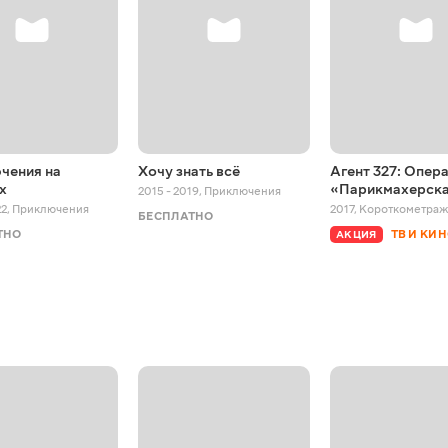
чения на
Хочу знать всё
Агент 327: Опер
х
«Парикмахерск
2015 - 2019
,
Приключения
22
,
Приключения
2017
,
Короткометра
БЕСПЛАТНО
ТНО
ТВ И КИ
АКЦИЯ