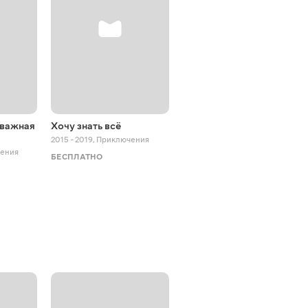
тважная
Хочу знать всё
Крошка Кро
2015 - 2019
,
Приключения
2022 - 2023
,
Приключения
ения
БЕСПЛАТНО
ТВ И КИНО
АКЦИЯ