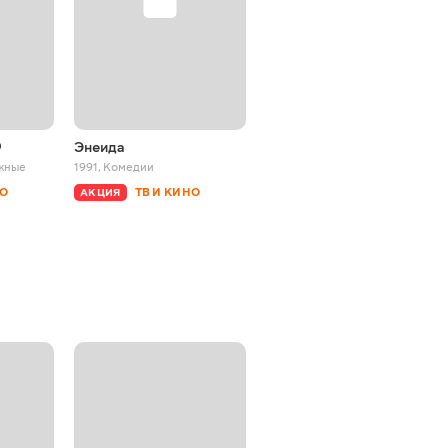
9
Энеида
Как жены мужей
продавали
жные
1991
,
Комедии
1972
,
Короткометражные
НО
ТВ И КИНО
АКЦИЯ
ТВ И КИНО
АКЦИЯ