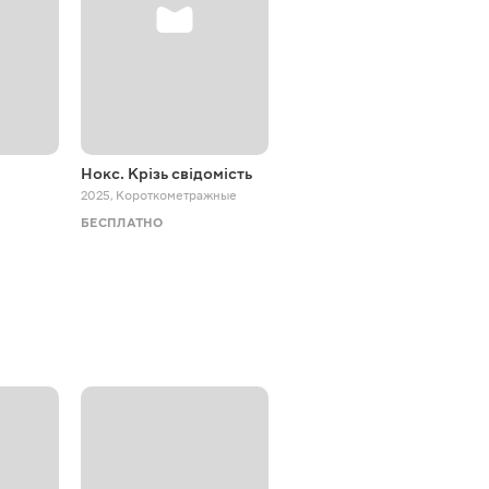
Нокс. Крізь свідомість
Лучшие друзья или нет?
2025
,
Короткометражные
2023 - 2024
,
Приключения
БЕСПЛАТНО
БЕСПЛАТНО