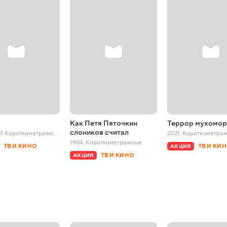
Как Петя Пяточкин
Террор мухомо
слоников считал
7
,
Короткометражные
2021
,
Короткометра
1984
,
Короткометражные
ТВ И КИНО
ТВ И КИ
АКЦИЯ
ТВ И КИНО
АКЦИЯ