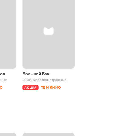
ров
Большой Бак
Повседневные слабости
жные
2008
,
Короткометражные
2017
,
Короткометражные
НО
ТВ И КИНО
ТВ И КИНО
АКЦИЯ
АКЦИЯ