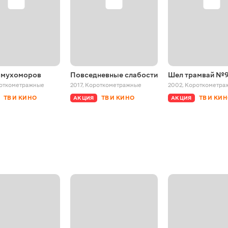
 мухоморов
Повседневные слабости
Шел трамвай №
откометражные
2017
,
Короткометражные
2002
,
Короткометра
ТВ И КИНО
ТВ И КИНО
ТВ И КИ
АКЦИЯ
АКЦИЯ