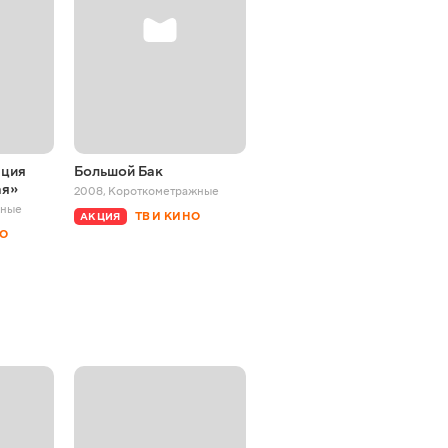
ация
Большой Бак
Каминандес: Новая
ая»
дружба
2008
,
Короткометражные
жные
2016
,
Короткометражные
ТВ И КИНО
АКЦИЯ
НО
ТВ И КИНО
АКЦИЯ