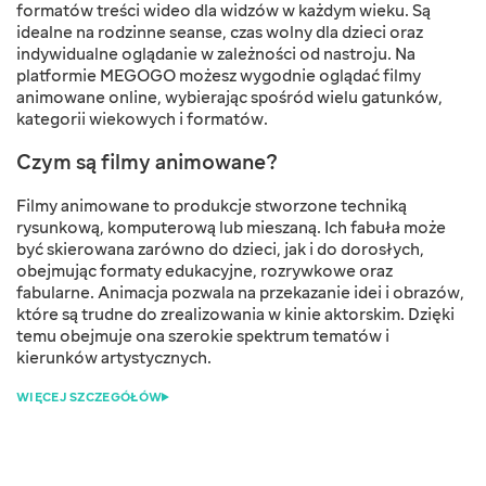
formatów treści wideo dla widzów w każdym wieku. Są
idealne na rodzinne seanse, czas wolny dla dzieci oraz
indywidualne oglądanie w zależności od nastroju. Na
platformie MEGOGO możesz wygodnie oglądać filmy
animowane online, wybierając spośród wielu gatunków,
kategorii wiekowych i formatów.
Czym są filmy animowane?
Filmy animowane to produkcje stworzone techniką
rysunkową, komputerową lub mieszaną. Ich fabuła może
być skierowana zarówno do dzieci, jak i do dorosłych,
obejmując formaty edukacyjne, rozrywkowe oraz
fabularne. Animacja pozwala na przekazanie idei i obrazów,
które są trudne do zrealizowania w kinie aktorskim. Dzięki
temu obejmuje ona szerokie spektrum tematów i
kierunków artystycznych.