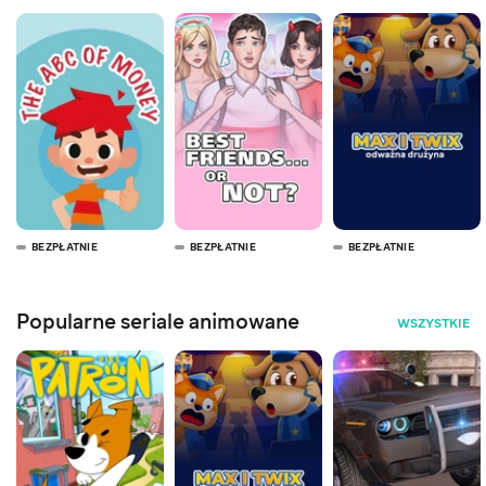
BEZPŁATNIE
BEZPŁATNIE
BEZPŁATNIE
Popularne seriale animowane
WSZYSTKIE