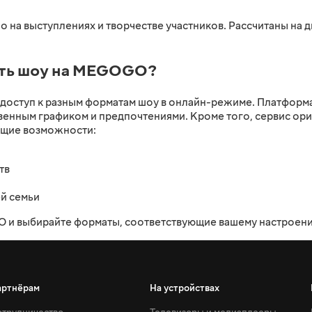
о на выступлениях и творчестве участников. Рассчитаны на
еть шоу на MEGOGO?
оступ к разным форматам шоу в онлайн-режиме. Платформа
твенным графиком и предпочтениями. Кроме того, сервис ори
ющие возможности:
тв
й семьи
 и выбирайте форматы, соответствующие вашему настроению
артнёрам
На устройствах