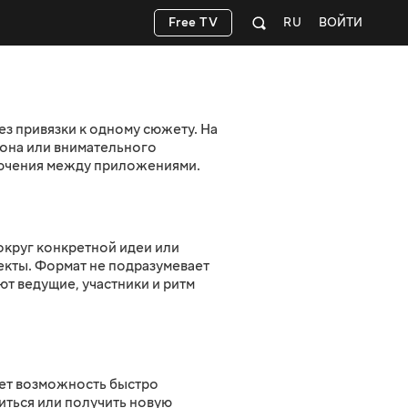
Free TV
RU
ВОЙТИ
ез привязки к одному сюжету. На
она или внимательного
лючения между приложениями.
круг конкретной идеи или
екты. Формат не подразумевает
т ведущие, участники и ритм
ает возможность быстро
иться или получить новую