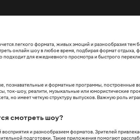
чется легкого формата, живых эмоций и разнообразия тем б
еть онлайн шоу в любое время, подбирая формат отдыха, ф
шо подходит для ежедневного просмотра и быстрого перек
е, познавательные и форматные программы, построенные во
рсы, ток-шоу, реалити, музыкальные или юмористические про
та, но имеет четкую структуру выпусков. Важную роль играю
ся смотреть шоу?
ой восприятия и разнообразием форматов. Зрителей привлек
лительной подготовки. Такие приложения помогают расслаб