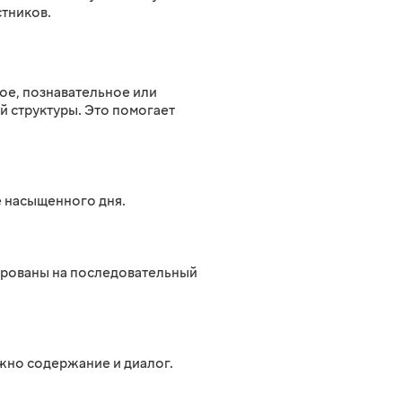
стников.
ное, познавательное или
й структуры. Это помогает
е насыщенного дня.
тированы на последовательный
ажно содержание и диалог.