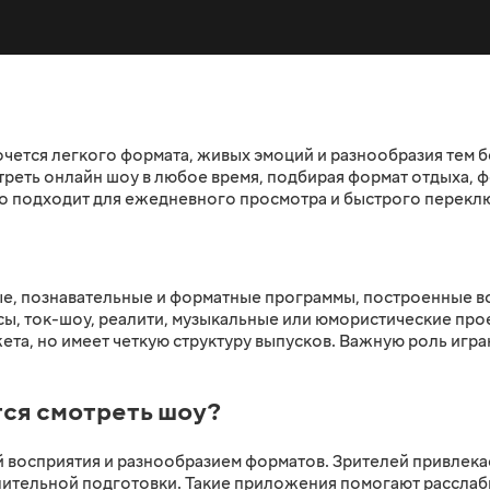
чется легкого формата, живых эмоций и разнообразия тем б
еть онлайн шоу в любое время, подбирая формат отдыха, ф
шо подходит для ежедневного просмотра и быстрого перек
е, познавательные и форматные программы, построенные во
рсы, ток-шоу, реалити, музыкальные или юмористические про
та, но имеет четкую структуру выпусков. Важную роль играю
ся смотреть шоу?
ой восприятия и разнообразием форматов. Зрителей привлек
лительной подготовки. Такие приложения помогают расслаб