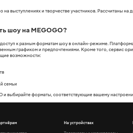
о на выступлениях и творчестве участников. Рассчитаны на
еть шоу на MEGOGO?
оступ к разным форматам шоу в онлайн-режиме. Платформа
твенным графиком и предпочтениями. Кроме того, сервис ори
ющие возможности:
тв
й семьи
 и выбирайте форматы, соответствующие вашему настроению
артнёрам
На устройствах