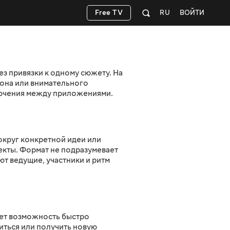
Free TV
RU
ВОЙТИ
ез привязки к одному сюжету. На
она или внимательного
лючения между приложениями.
круг конкретной идеи или
екты. Формат не подразумевает
т ведущие, участники и ритм
ает возможность быстро
иться или получить новую