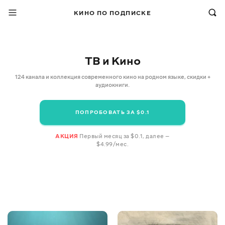
КИНО ПО ПОДПИСКЕ
ТВ и Кино
124 канала и коллекция современного кино на родном языке, скидки +
аудиокниги.
ПОПРОБОВАТЬ ЗА $0.1
АКЦИЯ
Первый месяц за $0.1, далее —
$4.99/мес.