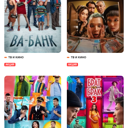
ТВ И КИНО
ТВ И КИНО
АКЦИЯ
АКЦИЯ