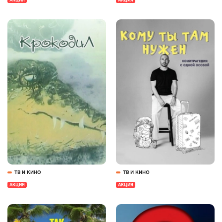
АКЦИЯ
АКЦИЯ
ТВ И КИНО
ТВ И КИНО
АКЦИЯ
АКЦИЯ