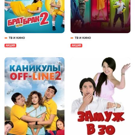
ТВ И КИНО
ТВ И КИНО
АКЦИЯ
АКЦИЯ