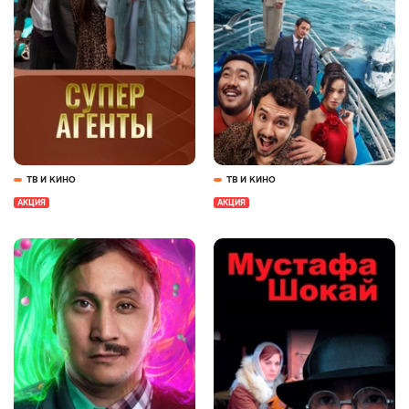
ТВ И КИНО
ТВ И КИНО
АКЦИЯ
АКЦИЯ