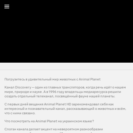
Погрузитесь в удивительный мир животных с Animal Planet
Канал Discovery — один из главных трансляторов, когда речь идёт о нашем
мире, природе и науке. А в 1996 году владельцы медиаресурса решили
создать отдельный телеканал, посвящённый фауне нашей планеты.
С первых дней вещания Animal Planet HD зарекомендовал себя как
интересный и познавательный канал, рассказывающий о животных и всём,
что с ними связано.
Что посмотреть на Animal Planet на украинском языке?
Слоган канала делает акцент на невероятном разнообразии