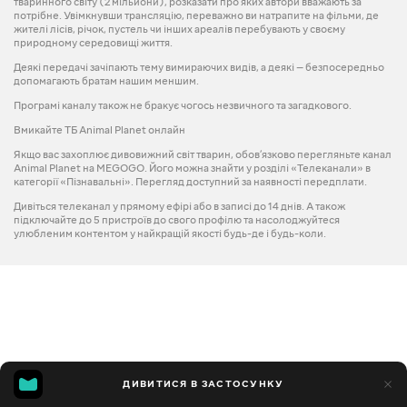
тваринного світу (2 мільйони), розказати про яких автори вважають за
потрібне. Увімкнувши трансляцію, переважно ви натрапите на фільми, де
жителі лісів, річок, пустель чи інших ареалів перебувають у своєму
природному середовищі життя.
Деякі передачі зачіпають тему вимираючих видів, а деякі — безпосередньо
допомагають братам нашим меншим.
Програмі каналу також не бракує чогось незвичного та загадкового.
Вмикайте ТБ Animal Planet онлайн
Якщо вас захоплює дивовижний світ тварин, обов’язково перегляньте канал
Animal Planet на MEGOGO. Його можна знайти у розділі «Телеканали» в
категорії «Пізнавальні». Перегляд доступний за наявності передплати.
Дивіться телеканал у прямому ефірі або в записі до 14 днів. А також
підключайте до 5 пристроїв до свого профілю та насолоджуйтеся
улюбленим контентом у найкращій якості будь-де і будь-коли.
ДИВИТИСЯ В ЗАСТОСУНКУ