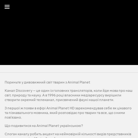
Пориньте у дивовижний світ тварин з Animal Planet
Канал Discovery — це один із головних трансляторів, коли йде мова про наш
світ, природу та науку. А в 1996 році власники медіаресурсу вирішили
створити окремий телеканал, присвячений фауні нашої планети.
З першої ж появи в ефірі Animal Planet HD зарекомендував себе як цікавого
та пізнавального мовника, який розповідає про тварин та все, що з ними
пов’язано.
Що подивитися на Animal Planet українською?
Слоган каналу робить акцент на неймовірній кількості видів представників