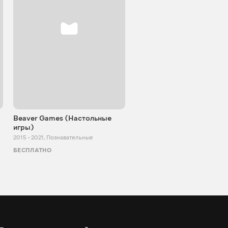
Beaver Games (Настольные
От Заики из Китая
игры)
2011 - 2025
,
Познавательные
2015 - 2021
,
Познавательные
БЕСПЛАТНО
БЕСПЛАТНО