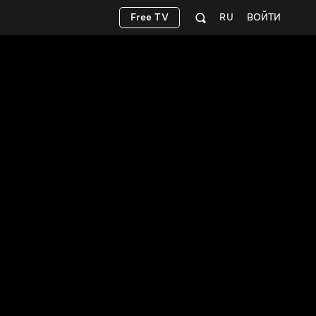
Free TV
RU
ВОЙТИ