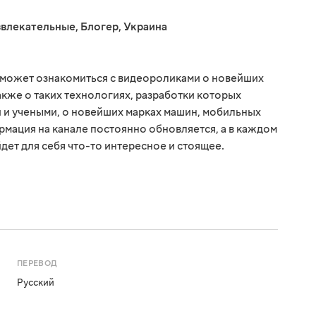
звлекательные
,
Блогер
,
Украина
сможет ознакомиться с видеороликами о новейших
акже о таких технологиях, разработки которых
 и учеными, о новейших марках машин, мобильных
рмация на канале постоянно обновляется, а в каждом
дет для себя что-то интересное и стоящее.
ПЕРЕВОД
Русский