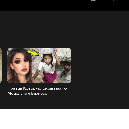
т
Правда Которую Скрывают о
Люди с Самыми Необычн
Модельном Бизнесе
Частями Тела! Топ 10