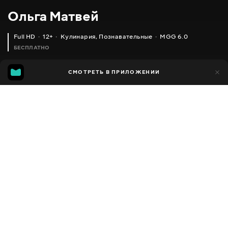
Ольга Матвей
Full HD
12+
Кулинария
,
Познавательные
MGG 6.0
БЕСПЛАТНО
MGG
1 тыс.
СМОТРЕТЬ В ПРИЛОЖЕНИИ
592
6.0
Добавлено в избранное
ПОДЕЛИТЬСЯ
Разное
Facebook
Скопировать ссылку
ЗАЛИВНОЕ ИЗ КУРИЦЫ НА НОВОГОДНИЙ СТОЛ
ПИРОГ ОБЪЕДЕНИЕ С КЛЮКВОЙ И БЕЗЕ
2013 - 2025
,
Украина
Кулинария
,
Познавательные
,
Блогер