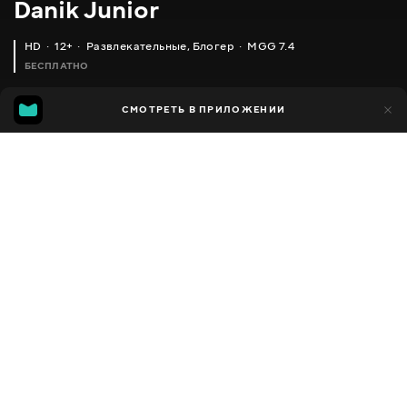
Danik Junior
HD
12+
Развлекательные
,
Блогер
MGG 7.4
БЕСПЛАТНО
MGG
1 тыс.
СМОТРЕТЬ В ПРИЛОЖЕНИИ
310
7.4
Добавлено в избранное
ПОДЕЛИТЬСЯ
Сезон 1
Facebook
Скопировать ссылку
LEGO MINECRAFT 21163 БИТВА ЗА КРАСНУЮ ПЫЛЬ - REDSTONE BATTLE И LEGO 21166 ЗАБРОШЕННАЯ ШАХТА
ДАНИК И ИГРА ISLAND SAVER - ПРОХОЖДЕНИЕ. РАЗВИВАЮЩАЯ ЯРКАЯ ИГРА ДЛЯ ВСЕХ ИГРОВЫХ ПЛАТФОРМ!
2015 - 2025
,
Украина
Развлекательные
,
Блогер
ПЕРЕВОД
Русский