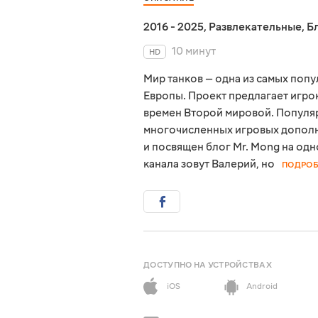
2016 - 2025
,
Развлекательные
,
Б
10 минут
HD
Мир танков — одна из самых поп
Европы. Проект предлагает игро
времен Второй мировой. Популяр
многочисленных игровых дополне
и посвящен блог Mr. Mong на од
канала зовут Валерий, но
ПОДРОБ
ДОСТУПНО НА УСТРОЙСТВАХ
iOS
Android