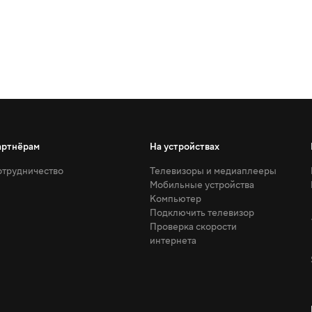
артнёрам
На устройствах
трудничество
Телевизоры и медиаплееры
Мобильные устройства
Компьютер
Подключить телевизор
Проверка скорости
интернета