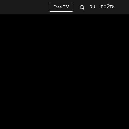
Free TV
RU
ВОЙТИ