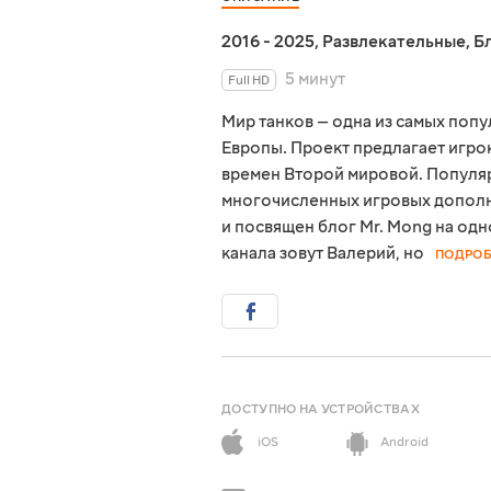
2016 - 2025
,
Развлекательные
,
Б
5 минут
Full HD
Мир танков — одна из самых поп
Европы. Проект предлагает игро
времен Второй мировой. Популяр
многочисленных игровых дополне
и посвящен блог Mr. Mong на од
канала зовут Валерий, но
ПОДРОБ
ДОСТУПНО НА УСТРОЙСТВАХ
iOS
Android