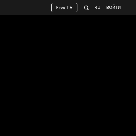
Free TV
RU
ВОЙТИ