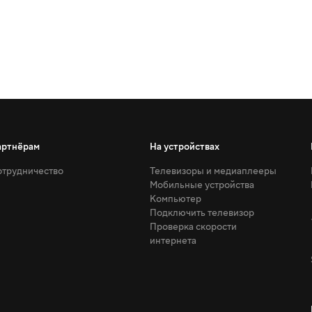
артнёрам
На устройствах
трудничество
Телевизоры и медиаплееры
Мобильные устройства
Компьютер
Подключить телевизор
Проверка скорости
интернета