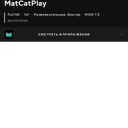
MatCatPlay
Full HD
12+
Развлекательные
,
Блогер
MGG 7.3
БЕСПЛАТНО
MGG
338
СМОТРЕТЬ В ПРИЛОЖЕНИИ
86
7.3
Добавлено в избранное
ПОДЕЛИТЬСЯ
Сезон 1
Facebook
Скопировать ссылку
О-О!!! ФОРТНАЙТ БУГГИ-ВУГГИ ЧЕЛЛЕНДЖ ПОШЁЛ НЕ ПО ПЛАНУ!!! FORTNITE
ИГРАЕМ ЗА ПРЕДАТЕЛЯ!!! КАК ВЫИГРАТЬ В AMONG US С МАТВЕЕМ ЧЕЛЛЕНДЖ
2018 - 2021
,
Украина
Развлекательные
,
Блогер
ПЕРЕВОД
Русский