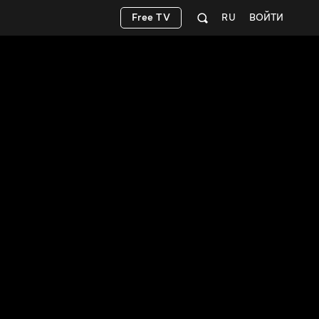
Free TV
RU
ВОЙТИ