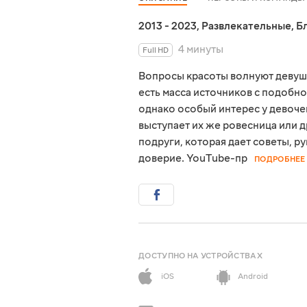
2013 - 2023
,
Развлекательные
,
Б
4 минуты
Full HD
Вопросы красоты волнуют девуше
есть масса источников с подобн
однако особый интерес у девочек
выступает их же ровесница или д
подруги, которая дает советы, р
доверие. YouTube-пр
ПОДРОБНЕЕ
ДОСТУПНО НА УСТРОЙСТВАХ
iOS
Android