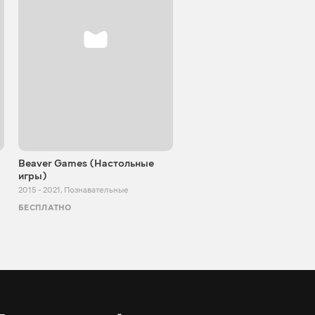
Beaver Games (Настольные
От Заики из Китая
игры)
2011 - 2025
,
Познавательные
2015 - 2021
,
Познавательные
БЕСПЛАТНО
БЕСПЛАТНО