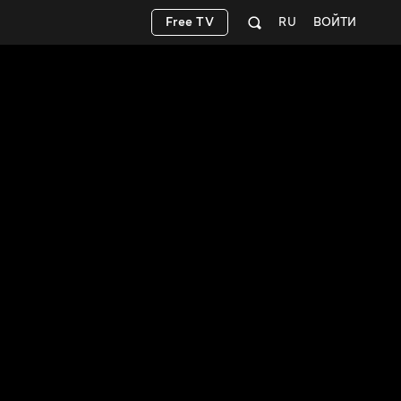
Free TV
RU
ВОЙТИ