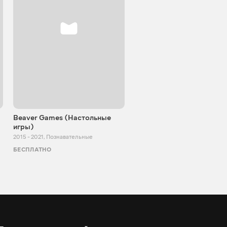
Beaver Games (Настольные
От Заики из Китая
игры)
2011 - 2025
,
Познавательные
2015 - 2021
,
Познавательные
БЕСПЛАТНО
БЕСПЛАТНО