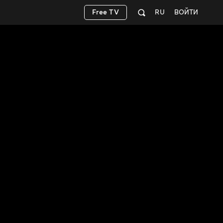
Free TV
RU
ВОЙТИ