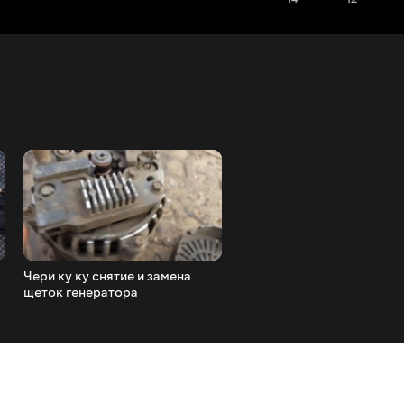
Чери ку ку снятие и замена
Подключение электро ко
щеток генератора
Тенко