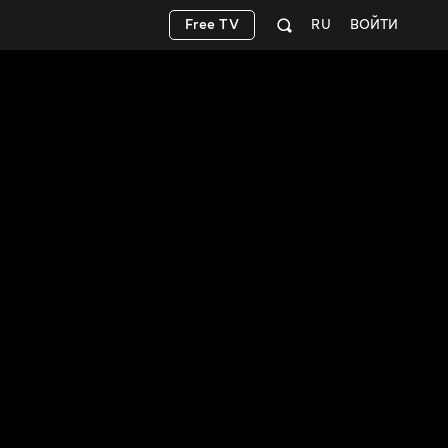
Free TV
RU
ВОЙТИ