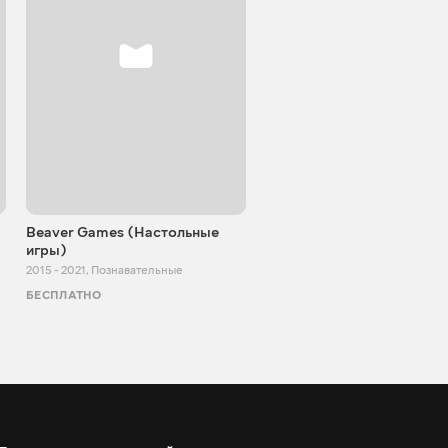
Beaver Games (Настольные
От Заики из Китая
игры)
2011 - 2025
,
Познавательные
2015 - 2021
,
Познавательные
БЕСПЛАТНО
БЕСПЛАТНО