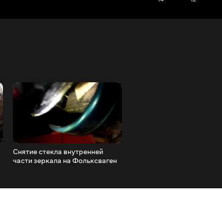
Снятие стекла внутренней
Фольксваген Транспорте
части зеркала на Фольксваген
T4 обогрев зеркал ремон
Транспортер, VW T4